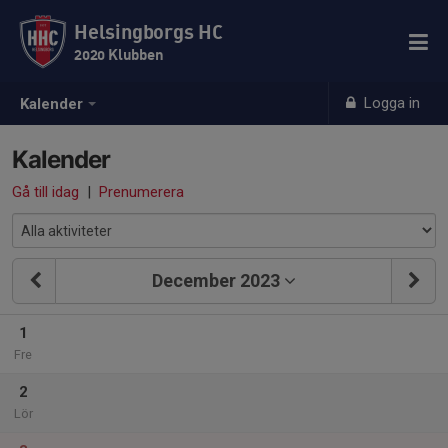
Helsingborgs HC
2020 Klubben
Logga in
Kalender
Kalender
Gå till idag
|
Prenumerera
December 2023
1
Fre
2
Lör