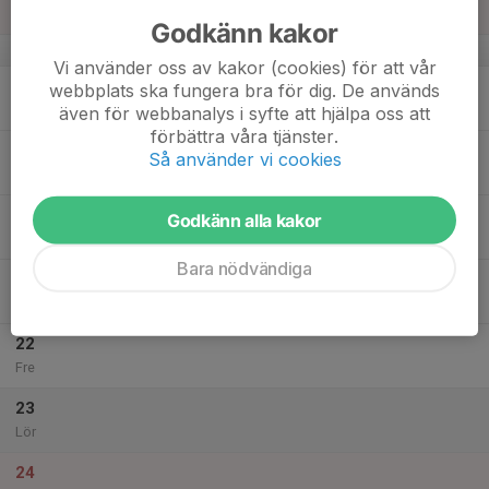
Sön
Godkänn kakor
v.51
Vi använder oss av kakor (cookies) för att vår
18
webbplats ska fungera bra för dig. De används
Mån
även för webbanalys i syfte att hjälpa oss att
förbättra våra tjänster.
19
Så använder vi cookies
Tis
20
Godkänn alla kakor
Ons
Bara nödvändiga
21
Tor
22
Fre
23
Lör
24