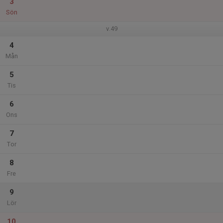
3
Sön
v.49
4
Mån
5
Tis
6
Ons
7
Tor
8
Fre
9
Lör
10