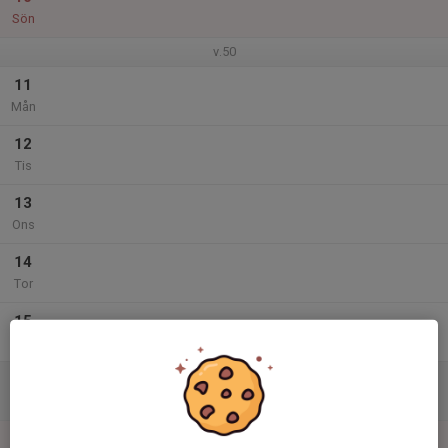
Sön
v.50
11
Mån
12
Tis
13
Ons
14
Tor
15
Fre
16
Lör
17