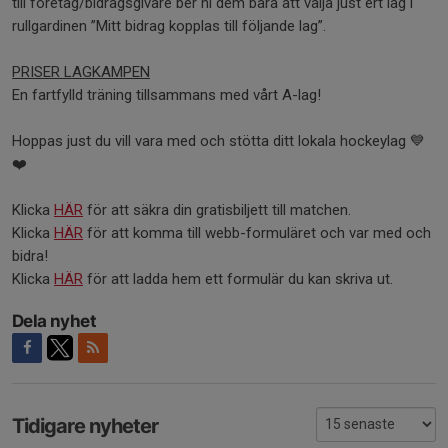
till företag/bidragsgivare ber ni dem bara att välja just ert lag i
rullgardinen ”Mitt bidrag kopplas till följande lag”.
PRISER LAGKAMPEN
En fartfylld träning tillsammans med vårt A-lag!
Hoppas just du vill vara med och stötta ditt lokala hockeylag 💙
❤️
Klicka
HÄR
för att säkra din gratisbiljett till matchen.
Klicka
HÄR
för att komma till webb-formuläret och var med och
bidra!
Klicka
HÄR
för att ladda hem ett formulär du kan skriva ut.
Dela nyhet
Tidigare nyheter