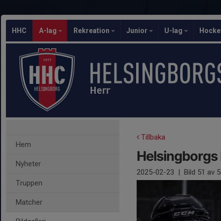
HHC
A-lag
Rekreation
Junior
U-lag
Hocke
Herr
Tillbaka
Hem
Helsingborgs 
Nyheter
2025-02-23
|
Bild
51
av 5
Truppen
Matcher