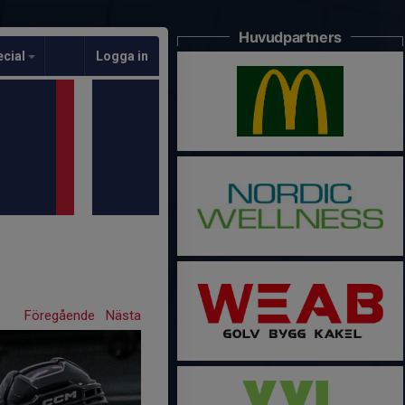
Huvudpartners
ecial
Logga in
Föregående
Nästa