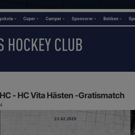
yskola
Cuper
Camper
Sponsorer
Butiken
Sp
HC - HC Vita Hästen -Gratismatch
4