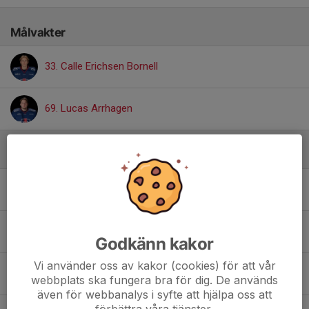
Målvakter
33. Calle Erichsen Bornell
69. Lucas Arrhagen
Backar
14. Kasper Dahl
22. Arvid Berlin
Godkänn kakor
Vi använder oss av kakor (cookies) för att vår
26. Alexander Stenson
webbplats ska fungera bra för dig. De används
även för webbanalys i syfte att hjälpa oss att
förbättra våra tjänster.