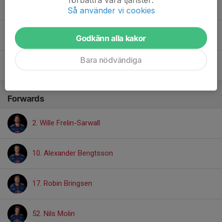
29. Anton Sjöstrand
Så använder vi cookies
Kevin Arnström
Godkänn alla kakor
Bara nödvändiga
Svante Bognäs
Forwards
2. Wille Frelin-Sarwall
10. Alexander Bengtsson
17. Robin Bringsen
52. Nils Molin