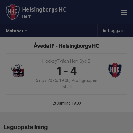
Helsingborgs HC
Herr
Logga in
Matcher
Åseda IF - Helsingborgs HC
HockeyTvåan Herr Syd B
1 - 4
5 nov 2025, 19:00, Profilgruppen
Ishall
Samling 18:00
Laguppställning