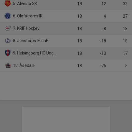
5. Alvesta SK
18
12
33
6. Olofströms IK
18
4
27
7. KRIF Hockey
18
-8
18
8. Jonstorps IF IshF
18
-18
18
9. Helsingborg HC Ungdom
18
-13
17
10. Åseda IF
18
-76
5