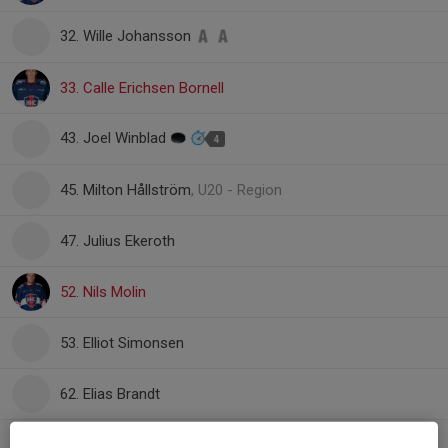
32. Wille Johansson
33. Calle Erichsen Bornell
43. Joel Winblad
4
45. Milton Hållström
, U20 - Region
47. Julius Ekeroth
52. Nils Molin
53. Elliot Simonsen
62. Elias Brandt
69. Lucas Arrhagen