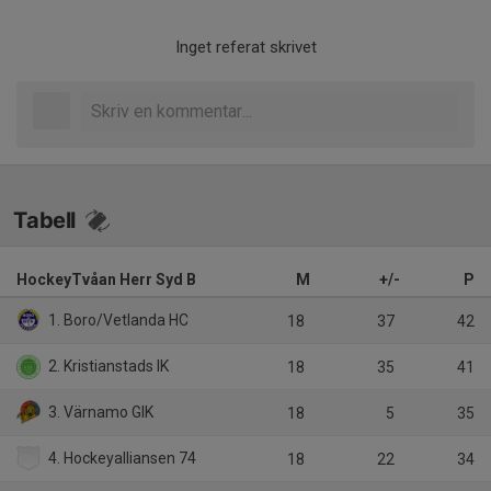
Inget referat skrivet
Tabell
HockeyTvåan Herr Syd B
M
+/-
P
1. Boro/Vetlanda HC
18
37
42
2. Kristianstads IK
18
35
41
3. Värnamo GIK
18
5
35
4. Hockeyalliansen 74
18
22
34