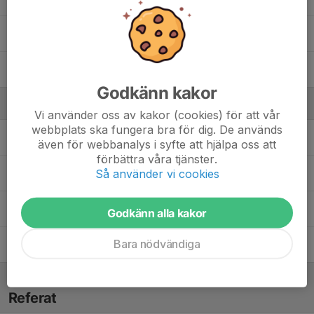
78. Melwin Krause
88. Wille Leijon
Godkänn kakor
Ledare
Vi använder oss av kakor (cookies) för att vår
webbplats ska fungera bra för dig. De används
Johan Brännström
Assisterande Tränare, Fys
även för webbanalys i syfte att hjälpa oss att
förbättra våra tjänster.
Så använder vi cookies
Albin Hakelid
Tränare
Daniel Ratushny
Head Coach
Godkänn alla kakor
Bara nödvändiga
Mikael Stjernkvist
Materialare A-Laget
Referat