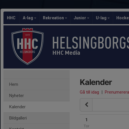
HHC
A-lag
Rekreation
Junior
U-lag
Hocke
HHC Media
Kalender
Hem
Gå till idag
|
Prenumerer
Nyheter
Kalender
Bildgalleri
1
Tor