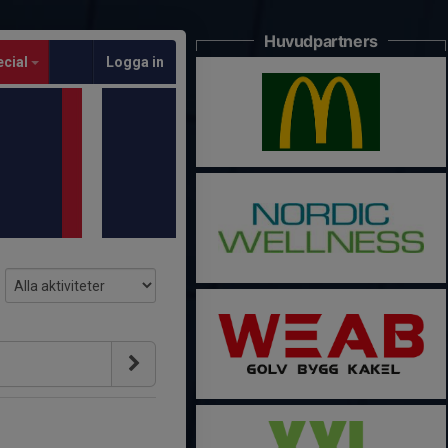
Huvudpartners
ecial
Logga in