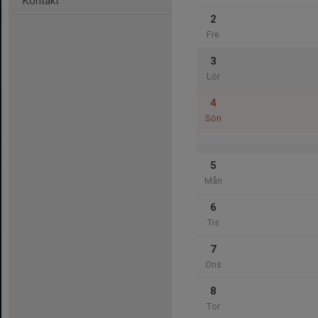
Kontakt
2
Fre
3
Lör
4
Sön
5
Mån
6
Tis
7
Ons
8
Tor