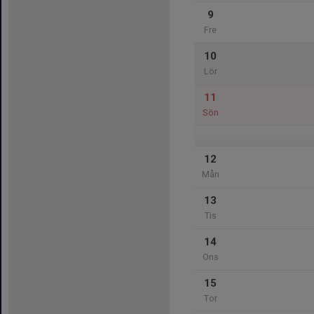
9
Fre
10
Lör
11
Sön
12
Mån
13
Tis
14
Ons
15
Tor