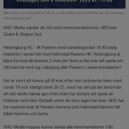
Med StayLive som partner får du en skräddarsydd plattform där du streamar
ditt videoinnehåll.
HHC-Media sänder de två sista hemmamatcherna i AllTrean
Södra B, Region Syd
Helsingborg HC - IK Pantern med sändningsstart 16:45 sista
matchen i serien blir mot Halmstad Ravens HK. Helsingborg är
klara för kval till division 2 men det finns ju lite mer att spela om.
Vill man ha med sig Lidköping eller Pantern i samma kvalserie?
Det är stort att kunna gå till kval efter den turbulenta tiden med
covid-19 och stängd serie 20-21, visst var det på det berömda
att det skulle hända igen men man har lyckats att spela de
matcher som blev flyttade utom de som laget har kvar. HHC har
tre matcher kvar IK Pantern hemma och Halmstad Ravens HK
både hemma och borta.
HHC-Media hoppas kunna sända alla hemmamatcher från