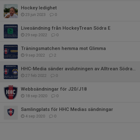
Hockey ledighet
23 jun 2023
0
Livesändning från HockeyTrean Södra E
29 sep 2022
0
Träningsmatchen hemma mot Glimma
9 sep 2022
2
HHC-Media sänder avslutningen av Alltrean Södra B
27 feb 2022
0
Webbsändningar för J20/J18
18 sep 2020
0
Samlingplats för HHC Medias sändningar
4 sep 2020
0