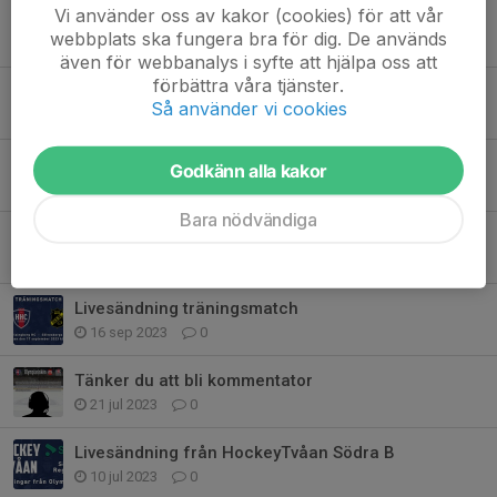
Vi använder oss av kakor (cookies) för att vår
HHC möter Boro Vetlanda HC
webbplats ska fungera bra för dig. De används
7 nov 2023
0
även för webbanalys i syfte att hjälpa oss att
förbättra våra tjänster.
HHC Dagen till ära A-laget i Gula tröjor
Så använder vi cookies
29 okt 2023
0
HHC vs Värnamo GIK
Godkänn alla kakor
22 okt 2023
0
Bara nödvändiga
Livesändning HHC - IK Pantern
18 okt 2023
0
Livesändning träningsmatch
16 sep 2023
0
Tänker du att bli kommentator
21 jul 2023
0
Livesändning från HockeyTvåan Södra B
10 jul 2023
0