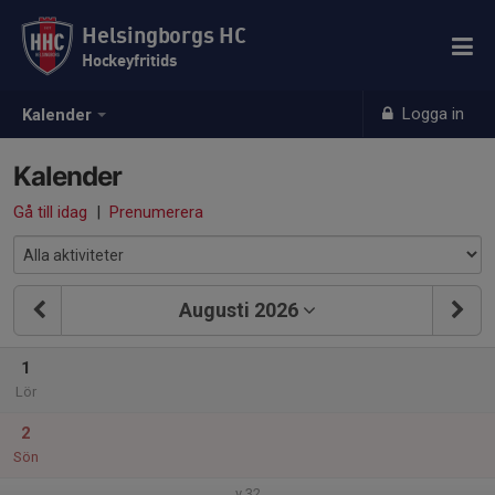
Helsingborgs HC
Hockeyfritids
Logga in
Kalender
Kalender
Gå till idag
|
Prenumerera
Augusti 2026
1
Lör
2
Sön
v.32