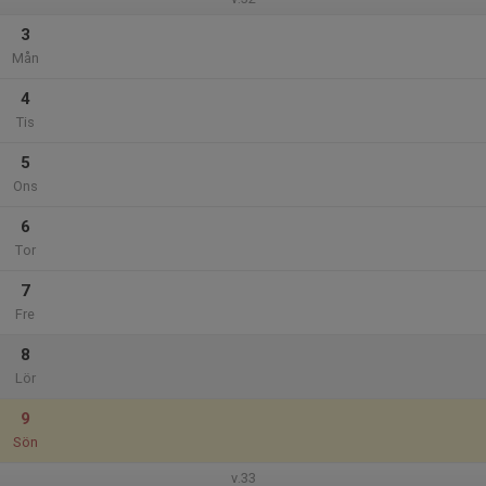
3
Mån
4
Tis
5
Ons
6
Tor
7
Fre
8
Lör
9
Sön
v.33