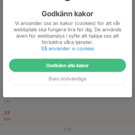
17
Godkänn kakor
Mån
Vi använder oss av kakor (cookies) för att vår
18
webbplats ska fungera bra för dig. De används
Tis
även för webbanalys i syfte att hjälpa oss att
19
förbättra våra tjänster.
Så använder vi cookies
Ons
20
Godkänn alla kakor
Tor
21
Bara nödvändiga
Fre
22
Lör
23
Sön
v.35