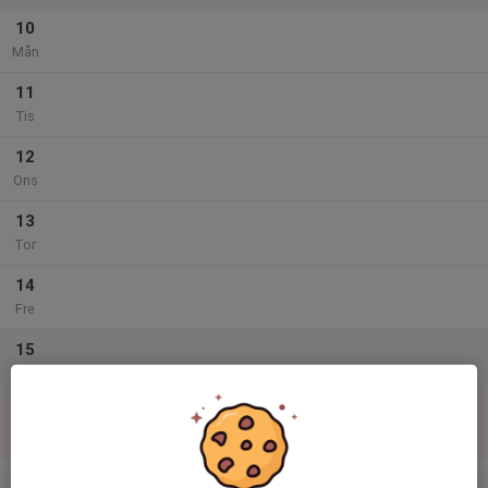
10
Mån
11
Tis
12
Ons
13
Tor
14
Fre
15
Lör
16
Sön
v.34