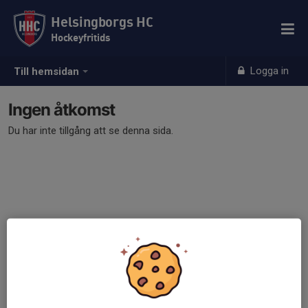
Helsingborgs HC
Hockeyfritids
Logga in
Till hemsidan
Ingen åtkomst
Du har inte tillgång att se denna sida.