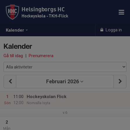
Helsingborgs HC
Hockeyskola - TKH-Flick
Logga in
Kalender
Kalender
Gå till idag
|
Prenumerera
Februari 2026
1
11:00
Hockeyskolan Flick
12:00
Sön
Norrvalla Isyta
v.6
2
Mån