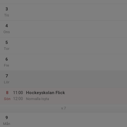
3
Tis
4
Ons
5
Tor
6
Fre
7
Lör
8
11:00
Hockeyskolan Flick
12:00
Sön
Norrvalla Isyta
v.7
9
Mån