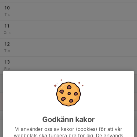
10
Tis
11
Ons
12
Tor
13
Fre
14
Lör
15
11:00
Hockeyskolan Flick
12:00
Sön
Norrvalla Isyta
v.8
Godkänn kakor
16
Vi använder oss av kakor (cookies) för att vår
Mån
webbplats ska fungera bra för dig. De används