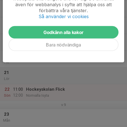
även för webbanalys i syfte att hjälpa oss att
17
förbättra våra tjänster.
Tis
Så använder vi cookies
18
Ons
Godkänn alla kakor
19
Bara nödvändiga
Tor
20
Fre
21
Lör
22
11:00
Hockeyskolan Flick
12:00
Sön
Norrvalla Isyta
v.9
23
Mån