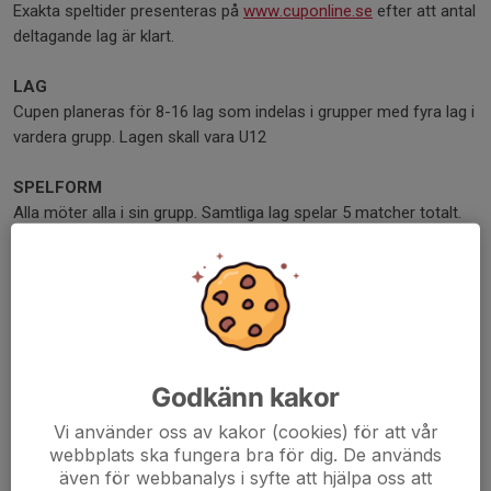
Exakta speltider presenteras på
www.cuponline.se
efter att antal
deltagande lag är klart.
LAG
Cupen planeras för 8-16 lag som indelas i grupper med fyra lag i
vardera grupp. Lagen skall vara U12
SPELFORM
Alla möter alla i sin grupp. Samtliga lag spelar 5 matcher totalt.
REGLER
följer regelverk för U12 med tillägg att cupen spelas på hel is.
Matchtid 2x15 minuter effektiv speltid. 3 domars-system där
huvuddomare är distriktsdomare och linjedomarna är
föreningsdomare.
Inga dispenser ges till äldre spelare om inte särskilda skäl
Godkänn kakor
föreligger, vilket skall godkännas av cupledningen.
Vi använder oss av kakor (cookies) för att vår
webbplats ska fungera bra för dig. De används
SPELORT
även för webbanalys i syfte att hjälpa oss att
Olympiarinken i Helsingborg, cupen spelas i två hallar A- samt B-