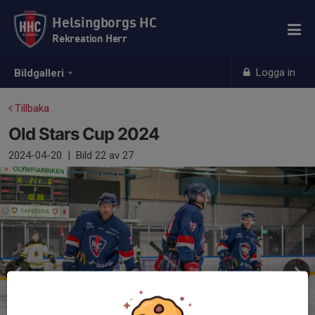
Helsingborgs HC
Rekreation Herr
Logga in
Bildgalleri
Tillbaka
Old Stars Cup 2024
2024-04-20
|
Bild
22
av 27