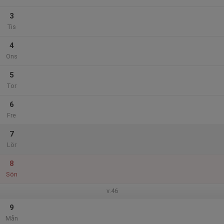
3
Tis
4
Ons
5
Tor
6
Fre
7
Lör
8
Sön
v.46
9
Mån