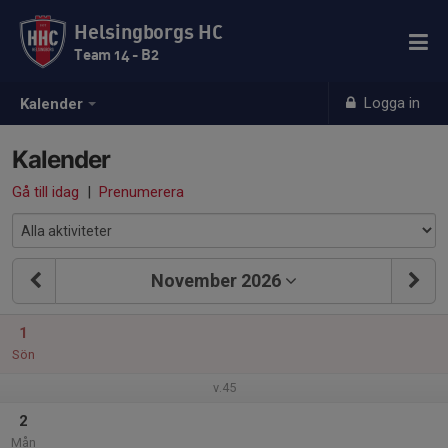
Helsingborgs HC
Team 14 - B2
Logga in
Kalender
Kalender
Gå till idag
|
Prenumerera
November 2026
1
Sön
v.45
2
Mån