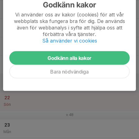
Godkänn kakor
17
Tis
Vi använder oss av kakor (cookies) för att vår
webbplats ska fungera bra för dig. De används
18
även för webbanalys i syfte att hjälpa oss att
Ons
förbättra våra tjänster.
Så använder vi cookies
19
Tor
Godkänn alla kakor
20
Fre
Bara nödvändiga
21
Lör
22
Sön
v.48
23
Mån