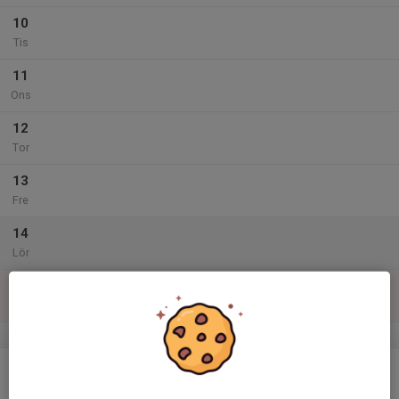
10
Tis
11
Ons
12
Tor
13
Fre
14
Lör
15
Sön
v.47
16
Mån