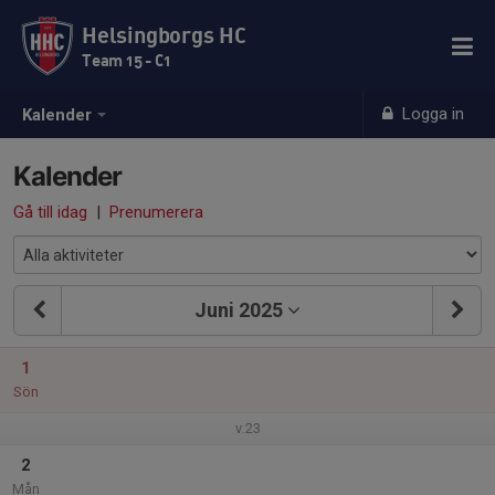
Helsingborgs HC
Team 15 - C1
Logga in
Kalender
Kalender
Gå till idag
|
Prenumerera
Juni 2025
1
Sön
v.23
2
Mån