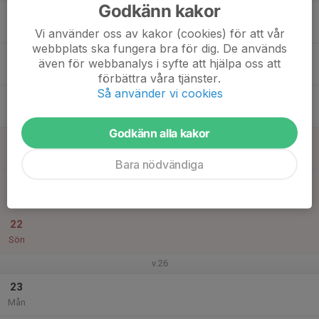
Godkänn kakor
17
Tis
Vi använder oss av kakor (cookies) för att vår
webbplats ska fungera bra för dig. De används
18
även för webbanalys i syfte att hjälpa oss att
Ons
förbättra våra tjänster.
Så använder vi cookies
19
17:00
Sommarträning
18:00
Tor
Mimerhallen Berga
Godkänn alla kakor
20
Fre
Bara nödvändiga
21
Lör
22
Sön
v.26
23
Mån