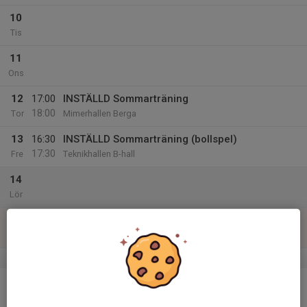
10
Tis
11
Ons
12
17:00
INSTÄLLD Sommarträning
18:00
Tor
Mimerhallen Berga
13
16:30
INSTÄLLD Sommarträning (bollspel)
17:30
Fre
Teknikhallen B-hall
14
Lör
15
Sön
v.25
16
Mån