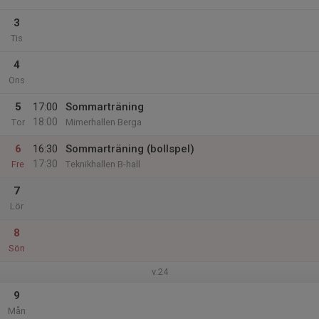
3
Tis
4
Ons
5
17:00
Sommarträning
18:00
Tor
Mimerhallen Berga
6
16:30
Sommarträning (bollspel)
17:30
Fre
Teknikhallen B-hall
7
Lör
8
Sön
v.24
9
Mån