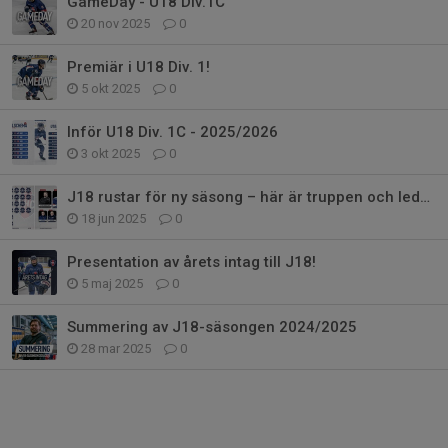
GameDay - U18 Div.1C
20 nov 2025
0
Premiär i U18 Div. 1!
5 okt 2025
0
Inför U18 Div. 1C - 2025/2026
3 okt 2025
0
J18 rustar för ny säsong – här är truppen och ledarstaben
18 jun 2025
0
Presentation av årets intag till J18!
5 maj 2025
0
Summering av J18-säsongen 2024/2025
28 mar 2025
0