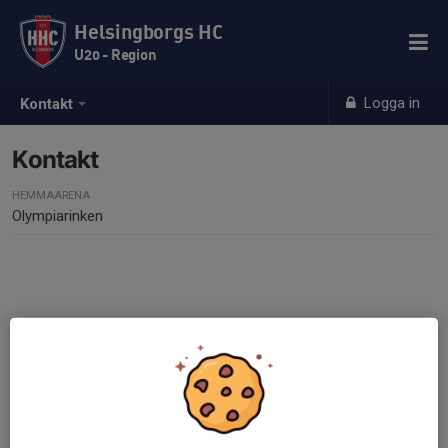
Helsingborgs HC
U20 - Region
Logga in
Kontakt
Kontakt
HEMMAARENA
Olympiarinken