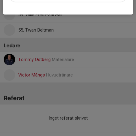
54. Wille Frelin-Sarwall
55. Twan Beltman
Ledare
Tommy Östberg
Materialare
Victor Mångs
Huvudtränare
Referat
Inget referat skrivet