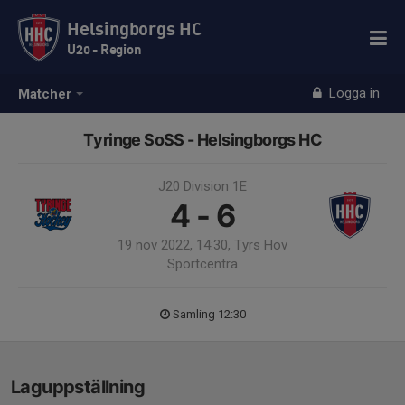
Helsingborgs HC
U20 - Region
Logga in
Matcher
Tyringe SoSS - Helsingborgs HC
J20 Division 1E
4 - 6
19 nov 2022, 14:30, Tyrs Hov
Sportcentra
Samling 12:30
Laguppställning