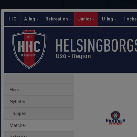
HHC
A-lag
Rekreation
Junior
U-lag
Hocke
U20 - Region
Hem
Nyheter
Truppen
Matcher