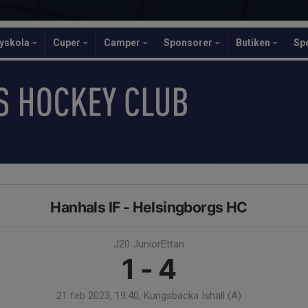
yskola
Cuper
Camper
Sponsorer
Butiken
Sp
Hanhals IF - Helsingborgs HC
J20 JuniorEttan
1 - 4
21 feb 2023, 19:40, Kungsbacka Ishall (A)