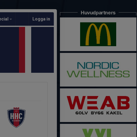
Huvudpartners
ecial
Logga in