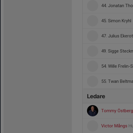
44. Jonatan T
45. Simon Kryhl
47. Julius Ekero
49. Sigge Steck
54. Wille Frelin-
55. Twan Beltm
Ledare
Tommy Östber
Victor Mångs
Hu