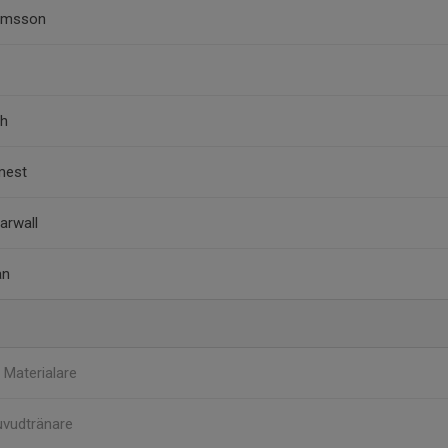
homsson
th
mest
Sarwall
an
g
Materialare
vudtränare