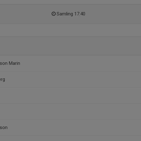
Samling 17:40
son Marin
erg
sson