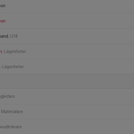
son
son
mand
, U18
n
, Lägenheter
, Lägenheter
agledare
g
Materialare
vudtränare