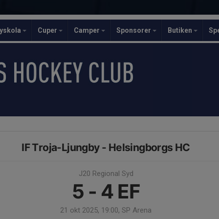
yskola
Cuper
Camper
Sponsorer
Butiken
Sp
IF Troja-Ljungby - Helsingborgs HC
J20 Regional Syd
5 - 4
EF
21 okt 2025, 19:00, SP Arena