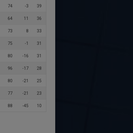
74
-3
39
64
11
36
73
8
33
75
-1
31
80
-16
31
96
-17
28
80
-21
25
77
-21
23
88
-45
10