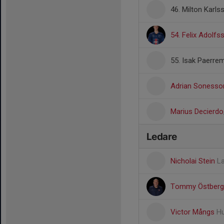
46. Milton Karls
54. Felix Adolfs
55. Isak Paerre
Adrian Sonesso
Marius Decierdo
Ledare
Nicholai Stein
L
Tommy Östber
Victor Mångs
Hu