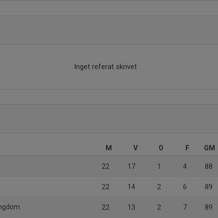
Inget referat skrivet
M
V
O
F
GM
22
17
1
4
88
22
14
2
6
89
Ungdom
22
13
2
7
89