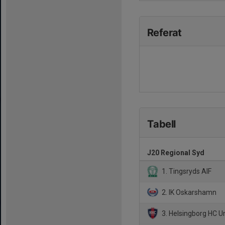
Referat
Tabell
J20 Regional Syd
1. Tingsryds AIF
2. IK Oskarshamn
3. Helsingborg HC 