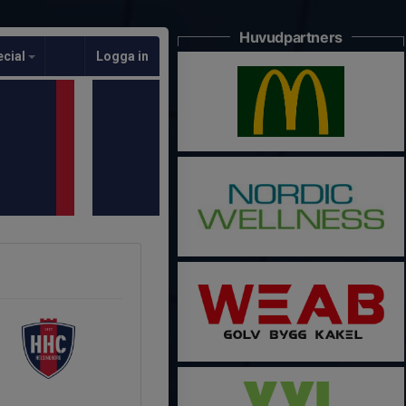
Huvudpartners
ecial
Logga in