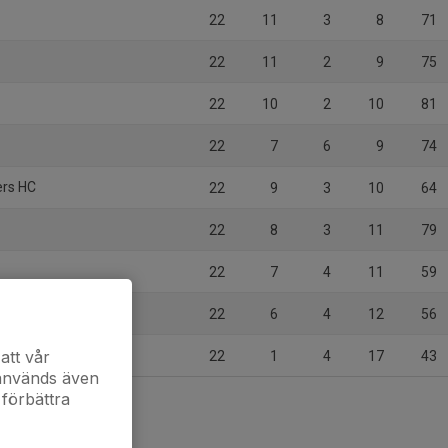
22
11
3
8
71
22
11
2
9
75
22
10
2
10
81
22
7
6
9
74
rs HC
22
9
3
10
64
22
8
3
11
79
22
7
4
11
59
22
6
4
12
56
att vår
22
1
4
17
43
 används även
 förbättra