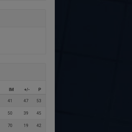
IM
+/-
P
41
47
53
50
39
45
70
19
42