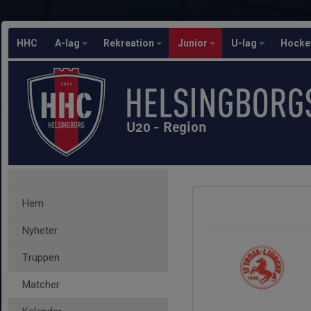
HHC
A-lag
Rekreation
Junior
U-lag
Hocke
U20 - Region
Hem
Nyheter
Truppen
Matcher