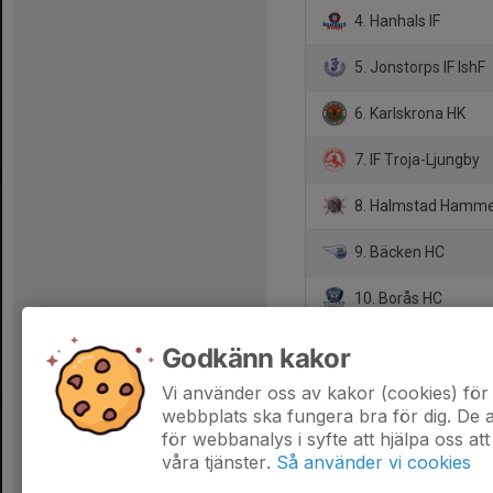
4. Hanhals IF
5. Jonstorps IF IshF
6. Karlskrona HK
7. IF Troja-Ljungby
8. Halmstad Hamme
9. Bäcken HC
10. Borås HC
11. Olofströms IK
Godkänn kakor
12. Kungälvs IK
Vi använder oss av kakor (cookies) för 
webbplats ska fungera bra för dig. De
för webbanalys i syfte att hjälpa oss att
våra tjänster.
Så använder vi cookies