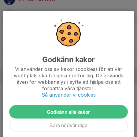
55. Isak Paerremand
, U18
Adrian Sonesson
, Lägenheter
Marius Decierdo
, Lägenheter
Godkänn kakor
William Holmberg
, Lägenheter
Vi använder oss av kakor (cookies) för att vår
webbplats ska fungera bra för dig. De används
Ledare
även för webbanalys i syfte att hjälpa oss att
förbättra våra tjänster.
Nicholai Stein
Lagledare
Så använder vi cookies
Oskar Spires
Assisterande Tränare
Godkänn alla kakor
Tommy Östberg
Materialare
Bara nödvändiga