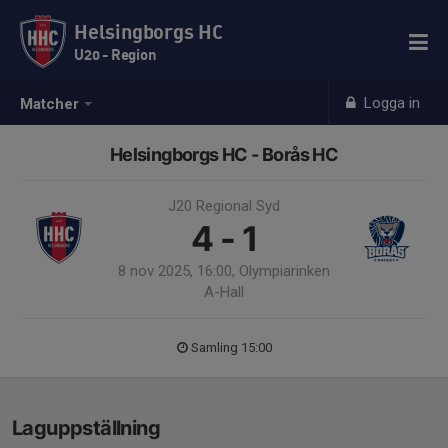
Helsingborgs HC
U20 - Region
Logga in
Matcher
Helsingborgs HC - Borås HC
J20 Regional Syd
4 - 1
8 nov 2025, 16:00, Olympiarinken
A-Hall
Samling 15:00
Laguppställning