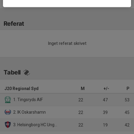
Victor Mångs
Huvudtränare
Referat
Inget referat skrivet
Tabell
J20 Regional Syd
M
+/-
P
1. Tingsryds AIF
22
47
53
2. IK Oskarshamn
22
39
45
3. Helsingborg HC Ungdom
22
19
42