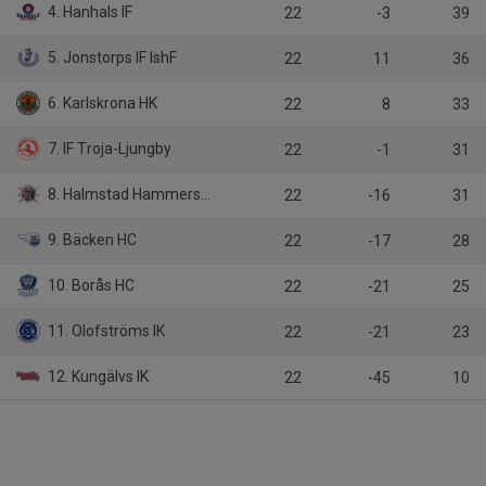
4. Hanhals IF
22
-3
39
5. Jonstorps IF IshF
22
11
36
6. Karlskrona HK
22
8
33
7. IF Troja-Ljungby
22
-1
31
8. Halmstad Hammers HC
22
-16
31
9. Bäcken HC
22
-17
28
10. Borås HC
22
-21
25
11. Olofströms IK
22
-21
23
12. Kungälvs IK
22
-45
10