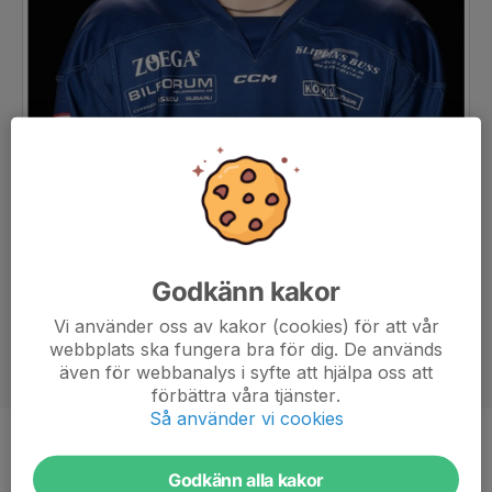
Godkänn kakor
Vi använder oss av kakor (cookies) för att vår
webbplats ska fungera bra för dig. De används
även för webbanalys i syfte att hjälpa oss att
förbättra våra tjänster.
Så använder vi cookies
Position
Back
Godkänn alla kakor
Ålder
18 år