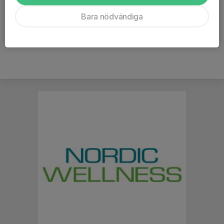
Tidigare klubbar
Malmö Redhawks
Bara nödvändiga