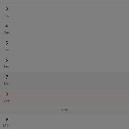
3
Tis
4
Ons
5
Tor
6
Fre
7
Lör
8
Sön
v.50
9
Mån