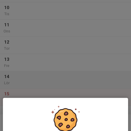
10
Tis
11
Ons
12
Tor
13
Fre
14
Lör
15
Sön
v.51
16
Mån