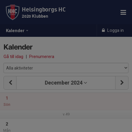
Helsingborgs HC
2020 Klubben
Logga in
Kalender
Kalender
Gå till idag
|
Prenumerera
December 2024
1
Sön
v.49
2
Mån