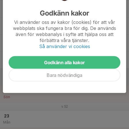
17
Godkänn kakor
Tis
Vi använder oss av kakor (cookies) för att vår
18
webbplats ska fungera bra för dig. De används
Ons
även för webbanalys i syfte att hjälpa oss att
19
förbättra våra tjänster.
Så använder vi cookies
Tor
20
Godkänn alla kakor
Fre
21
Bara nödvändiga
Lör
22
Sön
v.52
23
Mån