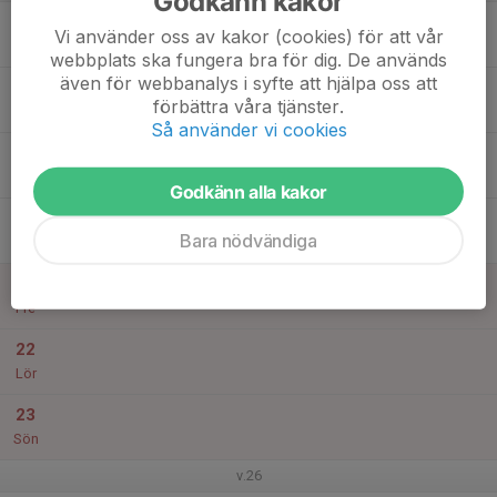
Godkänn kakor
17
Vi använder oss av kakor (cookies) för att vår
Mån
webbplats ska fungera bra för dig. De används
även för webbanalys i syfte att hjälpa oss att
18
förbättra våra tjänster.
Tis
Så använder vi cookies
19
Ons
Godkänn alla kakor
20
Bara nödvändiga
Tor
21
Fre
22
Lör
23
Sön
v.26