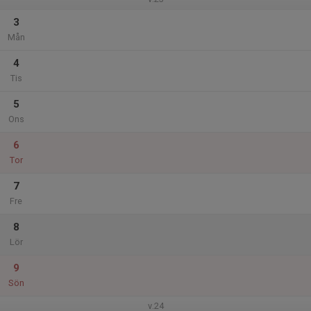
3
Mån
4
Tis
5
Ons
6
Tor
7
Fre
8
Lör
9
Sön
v.24