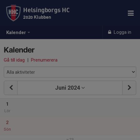
Helsingborgs HC
2020 Klubben
Logga in
Kalender
Kalender
Gå till idag
|
Prenumerera
Juni 2024
1
Lör
2
Sön
v.23