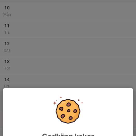
10
Mån
11
Tis
12
Ons
13
Tor
14
Fre
15
Lör
16
Sön
v.25