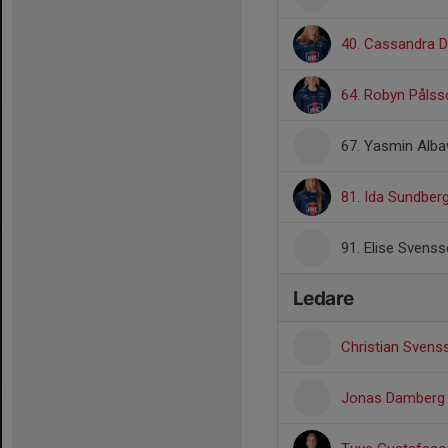
40. Cassandra 
64. Robyn Pålss
67. Yasmin Alba
81. Ida Sundber
91. Elise Svens
Ledare
Christian Sven
Jonas Damber