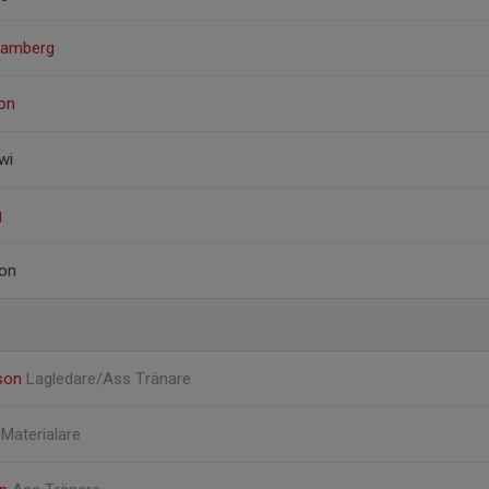
Damberg
on
wi
g
son
sson
Lagledare/Ass Tränare
g
Materialare