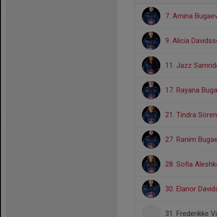
7. Amina Bugae
9. Alicia Davids
11. Jazz Samri
17. Rayana Bug
21. Tindra Söre
27. Ranim Buga
28. Sofia Alesh
30. Elanor Davi
31. Frederikke V