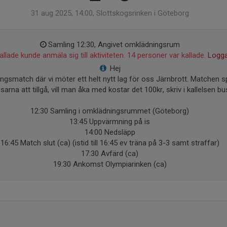
31 aug 2025, 14:00, Slottskogsrinken i Göteborg
Samling 12:30, Angivet omklädningsrum
llade kunde anmäla sig till aktiviteten. 14 personer var kallade.
Logga
Hej
gsmatch där vi möter ett helt nytt lag för oss Järnbrott. Matchen s
arna att tillgå, vill man åka med kostar det 100kr, skriv i kallelsen bus
12:30 Samling i omklädningsrummet (Göteborg)
13:45 Uppvärmning på is
14:00 Nedsläpp
16:45 Match slut (ca) (istid till 16:45 ev träna på 3-3 samt straffar)
17:30 Avfärd (ca)
19:30 Ankomst Olympiarinken (ca)