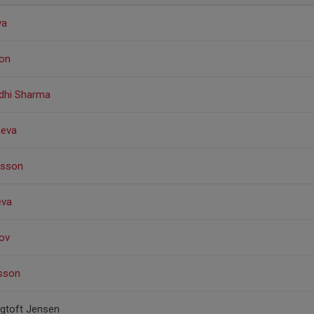
va
son
ddhi Sharma
aeva
nsson
eva
kov
dsson
igtoft Jensen