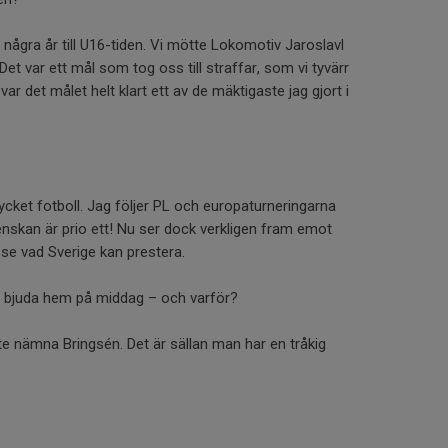
a några år till U16-tiden. Vi mötte Lokomotiv Jaroslavl
et var ett mål som tog oss till straffar, som vi tyvärr
var det målet helt klart ett av de mäktigaste jag gjort i
ycket fotboll. Jag följer PL och europaturneringarna
enskan är prio ett! Nu ser dock verkligen fram emot
 se vad Sverige kan prestera.
st bjuda hem på middag – och varför?
inte nämna Bringsén. Det är sällan man har en tråkig