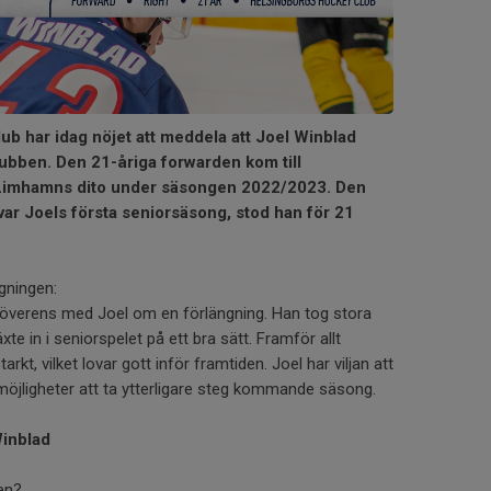
b har idag nöjet att meddela att Joel Winblad
klubben. Den 21-åriga forwarden kom till
Limhamns dito under säsongen 2022/2023. Den
r Joels första seniorsäsong, stod han för 21
gningen:
 överens med Joel om en förlängning. Han tog stora
te in i seniorspelet på ett bra sätt. Framför allt
kt, vilket lovar gott inför framtiden. Joel har viljan att
 möjligheter att ta ytterligare steg kommande säsong.
inblad
ren?