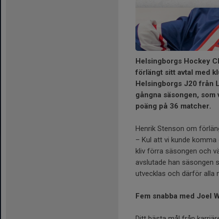
Helsingborgs Hockey Clu
förlängt sitt avtal med 
Helsingborgs J20 från 
gångna säsongen, som va
poäng på 36 matcher.
Henrik Stenson om förlän
– Kul att vi kunde komma
kliv förra säsongen och väx
avslutade han säsongen star
utvecklas och därför alla
Fem snabba med Joel W
Ditt bästa mål från karriä