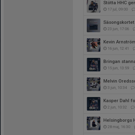
Stötta HHC ge
17 jul, 09:00
Säsongskortet 
23 jun, 17:06
Kevin Arnström 
16 jun, 12:41
Bringan stanna
15 jun, 13:59
Melvin Oredsso
3 jun, 10:34
Kasper Dahl fo
2 jun, 10:32
Helsingborgs H
28 maj, 16:30