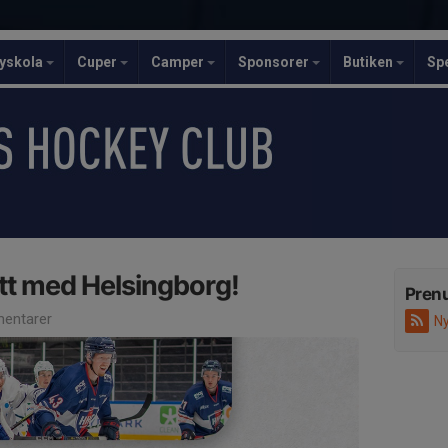
yskola
Cuper
Camper
Sponsorer
Butiken
Sp
ytt med Helsingborg!
Pren
entarer
Ny