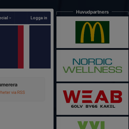
Huvudpartners
ecial
Logga in
umerera
heter via RSS