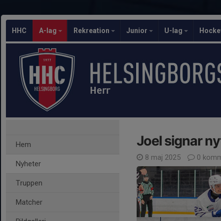
HHC
A-lag
Rekreation
Junior
U-lag
Hocke
Herr
Joel signar n
Hem
8 maj 2025
0 komm
Nyheter
Truppen
Matcher