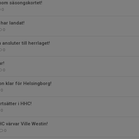
nom säsongskortet!
0
har landat!
0
ansluter till herrlaget!
0
r!
0
n klar för Helsingborg!
0
rtsätter i HHC!
0
C värvar Ville Westin!
0