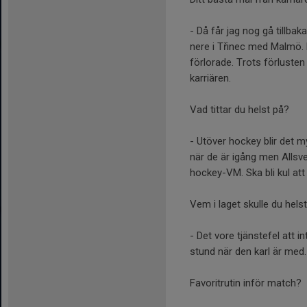
- Då får jag nog gå tillbak
nere i Třinec med Malmö. D
förlorade. Trots förlusten 
karriären.
Vad tittar du helst på?
- Utöver hockey blir det m
när de är igång men Allsv
hockey-VM. Ska bli kul att
Vem i laget skulle du hel
- Det vore tjänstefel att 
stund när den karl är med.
Favoritrutin inför match?