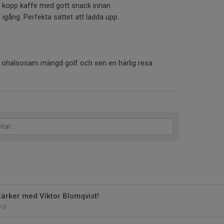
od kopp kaffe med gott snack innan
gång. Perfekta sättet att ladda upp.
 en ohälsosam mängd golf och sen en härlig resa
tärker med Viktor Blomqvist!
0