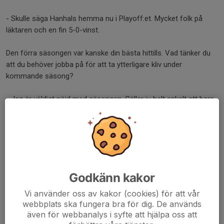
- Skulle säga Hanhals hemma nu i Playoff:et. Mycket folk på
läktaren och en fin 5-0-vinst.
Den förra säsongen var kanske din bästa hittills. Vad tänker du
att du behöver jobba på för att ta ytterligare kliv under
kommande säsong?
- Jag är väldigt nöjd med säsongen. Gäller ju helt enkelt att bara
fortsätta på samma väg och ta mer och mer kliv.
Vad önskar du att sommaren 2026 bjuder på?
- Sommaren förväntas bjuda på mycket golf och häng med
polarna.
Godkänn kakor
Dela nyhet
Vi använder oss av kakor (cookies) för att vår
webbplats ska fungera bra för dig. De används
även för webbanalys i syfte att hjälpa oss att