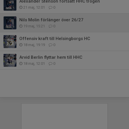
Alexander Stenson fortsatt HHC trogen
21 maj, 12:01
0
Nils Molin förlänger över 26/27
19 maj, 15:21
0
Offensiv kraft till Helsingborgs HC
18 maj, 19:19
0
Arvid Berlin flyttar hem till HHC
18 maj, 12:01
0