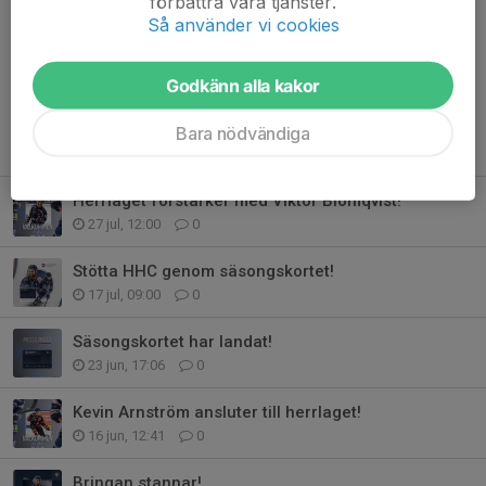
förbättra våra tjänster.
Så använder vi cookies
Kommentarer
Godkänn alla kakor
Bara nödvändiga
Tidigare nyheter
Herrlaget förstärker med Viktor Blomqvist!
27 jul, 12:00
0
Stötta HHC genom säsongskortet!
17 jul, 09:00
0
Säsongskortet har landat!
23 jun, 17:06
0
Kevin Arnström ansluter till herrlaget!
16 jun, 12:41
0
Bringan stannar!