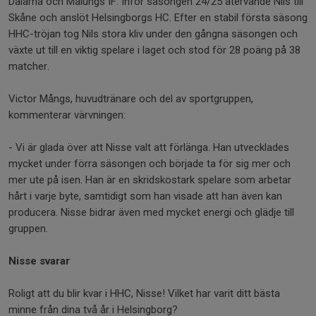
Dalarna och Malungs IF. Inför säsongen 24/25 återvände Nils till
Skåne och anslöt Helsingborgs HC. Efter en stabil första säsong
HHC-tröjan tog Nils stora kliv under den gångna säsongen och
växte ut till en viktig spelare i laget och stod för 28 poäng på 38
matcher.
Victor Mångs, huvudtränare och del av sportgruppen,
kommenterar värvningen:
- Vi är glada över att Nisse valt att förlänga. Han utvecklades
mycket under förra säsongen och började ta för sig mer och
mer ute på isen. Han är en skridskostark spelare som arbetar
hårt i varje byte, samtidigt som han visade att han även kan
producera. Nisse bidrar även med mycket energi och glädje till
gruppen.
Nisse svarar
Roligt att du blir kvar i HHC, Nisse! Vilket har varit ditt bästa
minne från dina två år i Helsingborg?