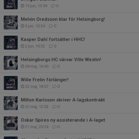
15 jun, 13:59
0
Melvin Oredsson klar för Helsingborg!
3 jun, 10:34
0
Kasper Dahl fortsätter i HHC!
2 jun, 10:32
0
Helsingborgs HC värvar Ville Westin!
28 maj, 16:30
0
Wille Frelin förlänger!
22 maj, 18:57
0
Milton Karlsson skriver A-lagskontrakt
22 maj, 12:03
0
Oskar Spires ny assisterande i A-laget
21 maj, 20:24
0