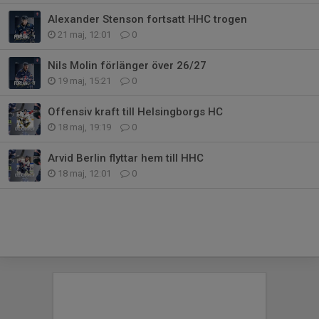
Alexander Stenson fortsatt HHC trogen
21 maj, 12:01
0
Nils Molin förlänger över 26/27
19 maj, 15:21
0
Offensiv kraft till Helsingborgs HC
18 maj, 19:19
0
Arvid Berlin flyttar hem till HHC
18 maj, 12:01
0