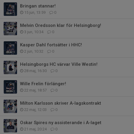
Bringan stannar!
15 jun, 13:59
0
Melvin Oredsson klar för Helsingborg!
3 jun, 10:34
0
Kasper Dahl fortsätter i HHC!
2 jun, 10:32
0
Helsingborgs HC värvar Ville Westin!
28 maj, 16:30
0
Wille Frelin förlänger!
22 maj, 18:57
0
Milton Karlsson skriver A-lagskontrakt
22 maj, 12:03
0
Oskar Spires ny assisterande i A-laget
21 maj, 20:24
0