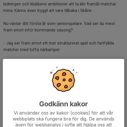
ledningen och klubbens ambitioner att ta kliv framåt matchar
mina. Känns även tryggt att vara tillbaka i Skåne.
Nu väntar ditt första år som seniorspelare. Vad ser du mest
fram emot inför kommande säsong?
- Jag ser fram emot ett mer strukturerat spel och fartfyllda
matcher med tuffa närkamper.
Vi har förhoppningsvis en riktigt fin sommar framför oss. Hur
spenderar du helst tiden när du är ledig från isen?
- När jag är ledig gillar jag att umgås med familjen, äta en god bit
mat och lägga tid på mitt intresse för mode och kläder. I
sommar blir det en resa till Sicilien och segling upp till
västkusten.
Godkänn kakor
Vi använder oss av kakor (cookies) för att vår
Dela nyhet
webbplats ska fungera bra för dig. De används
även för webbanalys i syfte att hjälpa oss att