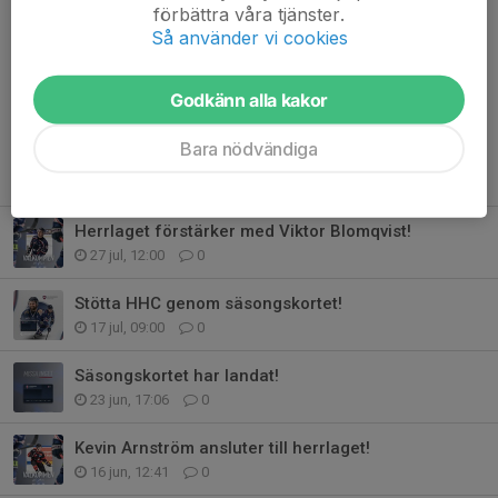
förbättra våra tjänster.
Så använder vi cookies
Kommentarer
Godkänn alla kakor
Bara nödvändiga
Tidigare nyheter
Herrlaget förstärker med Viktor Blomqvist!
27 jul, 12:00
0
Stötta HHC genom säsongskortet!
17 jul, 09:00
0
Säsongskortet har landat!
23 jun, 17:06
0
Kevin Arnström ansluter till herrlaget!
16 jun, 12:41
0