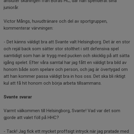
ansluter skåningen från Borås HC, där han spenderat sina
juniorår.
Victor Mångs, huvudtränare och del av sportgruppen,
kommenterar värvningen:
- Det känns väldigt bra att Svante valt Helsingborg. Det är en stor
och rejäl back som sätter stor stolthet i sitt defensiva spel
samtidigt som han är trygg med pucken och skicklig på att sätta
igång spelet. Efter våra samtal har jag fått en väldigt bra bild av
honom både som spelare och person, och jag är övertygad om
att han kommer passa väldigt bra in hos oss. Det ska bli riktigt
kul att få hit honom och börja arbeta tillsammans.
Svante svarar
Varmt välkommen till Helsingborg, Svante! Vad var det som
gjorde att valet föll på HHC?
- Tack! Jag fick ett mycket proffsigt intryck när jag pratade med