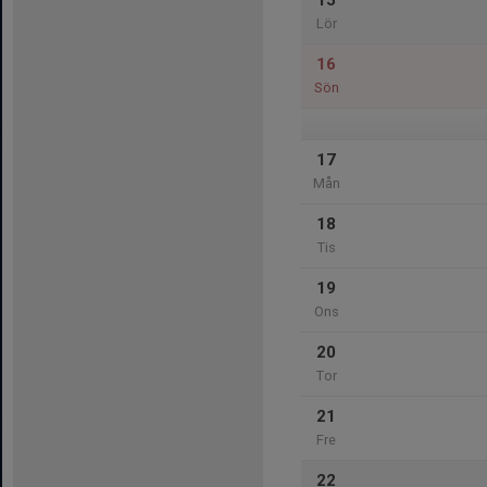
15
Lör
16
Sön
17
Mån
18
Tis
19
Ons
20
Tor
21
Fre
22