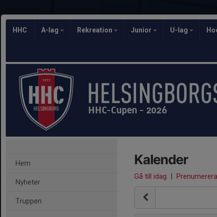
HHC
A-lag
Rekreation
Junior
U-lag
Ho
HHC-Cupen - 2026
Kalender
Hem
Gå till idag
|
Prenumerer
Nyheter
Truppen