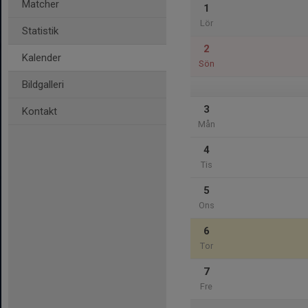
Matcher
1
Lör
Statistik
2
Kalender
Sön
Bildgalleri
3
Kontakt
Mån
4
Tis
5
Ons
6
Tor
7
Fre