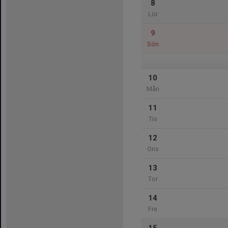
8
Lör
9
Sön
10
Mån
11
Tis
12
Ons
13
Tor
14
Fre