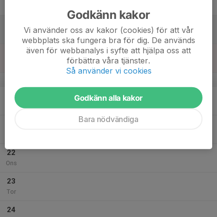
Fre
Godkänn kakor
18
Vi använder oss av kakor (cookies) för att vår
Lör
webbplats ska fungera bra för dig. De används
även för webbanalys i syfte att hjälpa oss att
19
förbättra våra tjänster.
Sön
Så använder vi cookies
v.30
20
Godkänn alla kakor
Mån
Bara nödvändiga
21
Tis
22
Ons
23
Tor
24