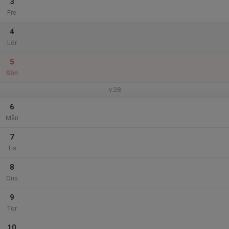
3
Fre
4
Lör
5
Sön
v.28
6
Mån
7
Tis
8
Ons
9
Tor
10