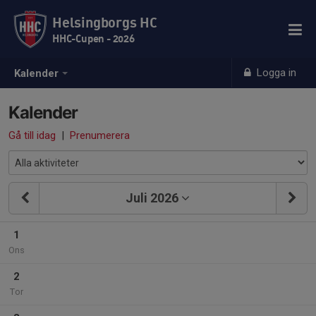
Helsingborgs HC
HHC-Cupen - 2026
Logga in
Kalender
Kalender
Gå till idag
|
Prenumerera
Juli 2026
1
Ons
2
Tor