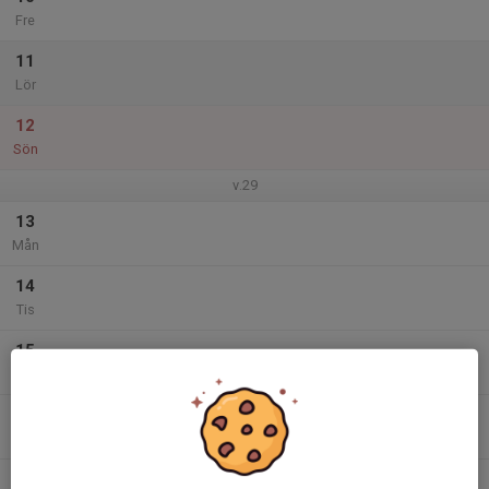
Fre
11
Lör
12
Sön
v.29
13
Mån
14
Tis
15
Ons
16
Tor
17