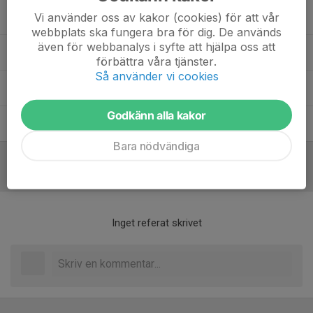
Vi använder oss av kakor (cookies) för att vår
Fredrik Lövgren
Fystränare
webbplats ska fungera bra för dig. De används
även för webbanalys i syfte att hjälpa oss att
Magnus Karlsson
Istränare
förbättra våra tjänster.
Så använder vi cookies
Maxim Pervov
Materialare
Godkänn alla kakor
Niclas Bengtsson
Materialare
Bara nödvändiga
Referat
Inget referat skrivet