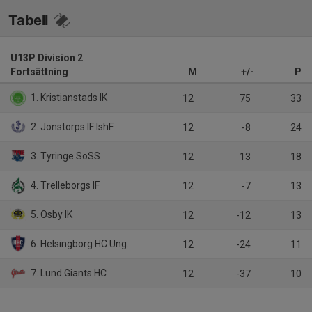
Tabell
U13P Division 2
Fortsättning
M
+/-
P
1. Kristianstads IK
12
75
33
2. Jonstorps IF IshF
12
-8
24
3. Tyringe SoSS
12
13
18
4. Trelleborgs IF
12
-7
13
5. Osby IK
12
-12
13
6. Helsingborg HC Ungdom 2
12
-24
11
7. Lund Giants HC
12
-37
10