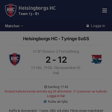
Helsingborgs HC
Team 13 - B1
Logga in
Matcher
Helsingborgs HC - Tyringe SoSS
U13P Division 2 Fortsättning
2 - 12
13 feb, 19:00, Olympiarinken B-
Hall
Samling 17:45
Endast kallade kunde anmäla sig till aktiviteten. 21 personer var kallade.
Logga in här
Roller att fylla:
Kaffe & domarvärd - 1 pers, OBS: på plats 75min innan matchstart