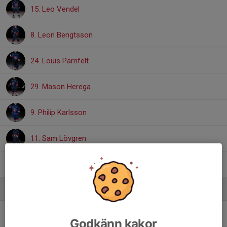
15. Leo Vendel
8. Leon Bengtsson
24. Louis Parnfelt
29. Mason Herega
9. Philip Karlsson
11. Sam Lövgren
16. Theo Vendel
Ledare
Anastasia Pervova
Fystränare
Godkänn kakor