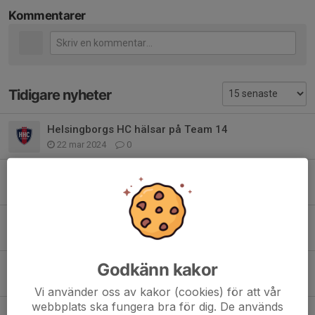
Kommentarer
Tidigare nyheter
Helsingborgs HC hälsar på Team 14
22 mar 2024
0
Bilder från träningen (20/3-24)
22 mar 2024
0
Ingen träning påskdagen 4 april
26 mar 2021
0
Godkänn kakor
Information Team 14
6 mar 2021
0
Vi använder oss av kakor (cookies) för att vår
webbplats ska fungera bra för dig. De används
T14 - Information!