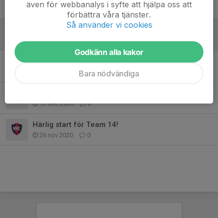
även för webbanalys i syfte att hjälpa oss att
18 feb 2021
0
förbättra våra tjänster.
Så använder vi cookies
Inställd träning 7/2
6 feb 2021
0
Godkänn alla kakor
Återstart T14!
28 jan 2021
6
Bara nödvändiga
Uppehåll för Team 14. Nästa träning 4 januari.
13 dec 2020
0
Härlig start för Team 14!
26 nov 2020
0