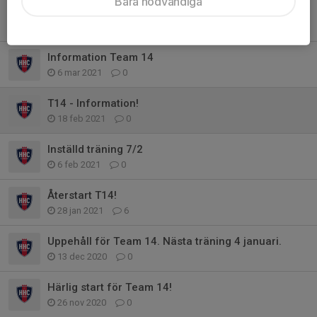
Bara nödvändiga
Ingen träning påskdagen 4 april
26 mar 2021
0
Information Team 14
6 mar 2021
0
T14 - Information!
18 feb 2021
0
Inställd träning 7/2
6 feb 2021
0
Återstart T14!
28 jan 2021
6
Uppehåll för Team 14. Nästa träning 4 januari.
13 dec 2020
0
Härlig start för Team 14!
26 nov 2020
0