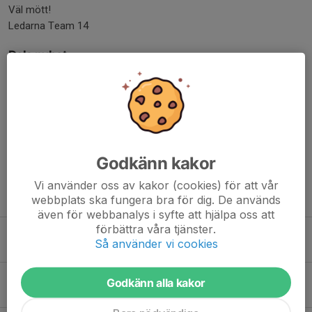
Väl mött!
Ledarna Team 14
Dela nyhet
Kommentarer
Godkänn kakor
Vi använder oss av kakor (cookies) för att vår
Tidigare nyheter
webbplats ska fungera bra för dig. De används
även för webbanalys i syfte att hjälpa oss att
förbättra våra tjänster.
Helsingborgs HC hälsar på Team 14
Så använder vi cookies
22 mar 2024
0
Bilder från träningen (20/3-24)
Godkänn alla kakor
22 mar 2024
0