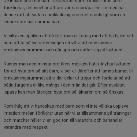
De ledare som har barn räknas inte som förälder utan som
funktionär, det innebär att om vår sambo/partner är med har
denne rätt att vistas i omklädningsrummet samtidigt som en
ledare som har samma barn.
Vi vill även upplysa att så fort man är färdig med att ha hjälpt sitt
barn att ta på sig utrustningen så vill vi att man lämnar
omklädningsrummet och går upp och sätter sig på läktaren.
Känner man den minsta oro finns möjlighet att utnyttja läktaren
för att byta om på sitt barn, vi ber er därefter att lämna barnet till
omklädningsrummet då vi där delar ut tröjor och fördelar så att
båda färgerna är lika många i den mån det går. Efter avslutat
ispass kan man återigen byta om på läktaren om så önskas.
Kom ihåg att vi handskas med barn som vi inte vill ska uppleva
irritation mellan föräldrar utan när vi är tillsammans på träningar
och matcher håller vi en god ton till varandra och behandlar
varandra med respekt.