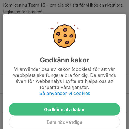
Kom igen nu Team 15 – om alla gör sitt får vi ihop en riktigt bra
lagkassa för barnen!
Lycka till!
Dela nyhet
Godkänn kakor
Tidigare nyheter
Vi använder oss av kakor (cookies) för att vår
webbplats ska fungera bra för dig. De används
även för webbanalys i syfte att hjälpa oss att
Diö Julcup 27 Dec 2025
förbättra våra tjänster.
29 dec 2025
1
Så använder vi cookies
Tack
19 apr 2023
2
Godkänn alla kakor
Gutz och Idrottsrabatten
Bara nödvändiga
18 apr 2023
0