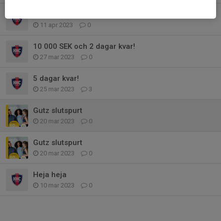
Gutz
11 apr 2023
0
10 000 SEK och 2 dagar kvar!
27 mar 2023
0
5 dagar kvar!
25 mar 2023
3
Gutz slutspurt
20 mar 2023
0
Gutz slutspurt
20 mar 2023
0
Heja heja
10 mar 2023
0