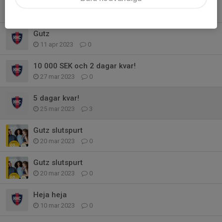
Gutz och Idrottsrabatten
18 apr 2023
0
Gutz
11 apr 2023
0
10 000 SEK och 2 dagar kvar!
27 mar 2023
0
5 dagar kvar!
25 mar 2023
3
Gutz slutspurt
20 mar 2023
0
Gutz slutspurt
20 mar 2023
0
Heja heja
10 mar 2023
0