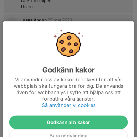
Tack för hjälpen.
Thiem
Joana Abdon
25 mar 2023
Hej, skickar länken, tror att du behöver registrera dig på
nytt.
https://webshop.gutz.se/sv/ts/register/63fe15315ddb5
669601f6149
Thiem Ohlsson
25 mar 2023
Tack Joana, var inne och registrerade.
Godkänn kakor
Vi använder oss av kakor (cookies) för att vår
Tidigare nyheter
webbplats ska fungera bra för dig. De används
även för webbanalys i syfte att hjälpa oss att
Diö Julcup 27 Dec 2025
förbättra våra tjänster.
Så använder vi cookies
29 dec 2025
1
Tack
Godkänn alla kakor
19 apr 2023
2
Bara nödvändiga