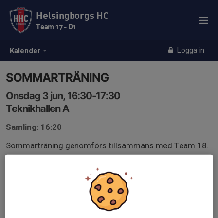
Helsingborgs HC
Team 17 - D1
Logga in
Kalender
SOMMARTRÄNING
Onsdag 3 jun, 16:30-17:30
Teknikhallen A
Samling: 16:20
Sommarträning genomförs tillsammans med Team 18.
Idrottskläder, idrottsskor för inomhusbruk om inget
annat uppges, samt vattenflaska.