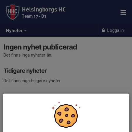
Helsingborgs HC
Team 17 - D1
Logga in
Nyheter
Ingen nyhet publicerad
Det finns inga nyheter än.
Tidigare nyheter
Det finns inga tidigare nyheter