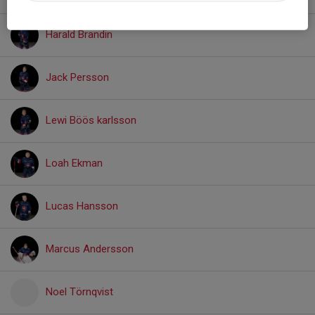
Harald Brandin
Jack Persson
Lewi Böös karlsson
Loah Ekman
Lucas Hansson
Marcus Andersson
Noel Törnqvist