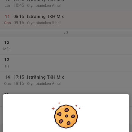
10:45
Lör
Olympiarinken A-hall
11
08:15
Isträning TKH Mix
09:15
Sön
Olympiarinken B-hall
v.3
12
Mån
13
Tis
14
17:15
Isträning TKH Mix
18:15
Ons
Olympiarinken A-hall
15
Tor
16
Fre
17