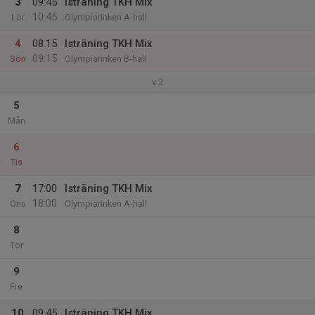
3
09:45
Isträning TKH Mix
10:45
Lör
Olympiarinken A-hall
4
08:15
Isträning TKH Mix
09:15
Sön
Olympiarinken B-hall
v.2
5
Mån
6
Tis
7
17:00
Isträning TKH Mix
18:00
Ons
Olympiarinken A-hall
8
Tor
9
Fre
10
09:45
Isträning TKH Mix