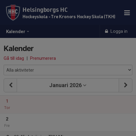
Helsingborgs HC
Hockeyskola - Tre Kronors Hockey Skola (TKH)
Logga in
Kalender
Kalender
Gå till idag
|
Prenumerera
Januari 2026
1
Tor
2
Fre