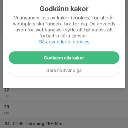
Lör
Godkänn kakor
18
08:15
Isträning TKH Mix
Vi använder oss av kakor (cookies) för att vår
09:15
Sön
Olympiarinken B-hall
webbplats ska fungera bra för dig. De används
även för webbanalys i syfte att hjälpa oss att
v.4
förbättra våra tjänster.
19
Så använder vi cookies
Mån
20
Godkänn alla kakor
Tis
Bara nödvändiga
21
17:15
Isträning TKH Mix
18:15
Ons
Olympiarinken A-hall
22
Tor
23
Fre
24
09:45
Isträning TKH Mix