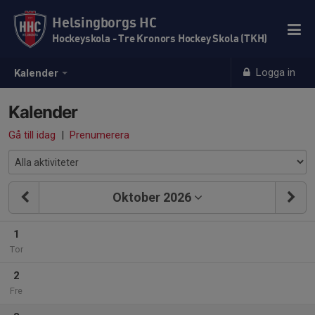
Helsingborgs HC
Hockeyskola - Tre Kronors Hockey Skola (TKH)
Logga in
Kalender
Kalender
Gå till idag
|
Prenumerera
Oktober 2026
1
Tor
2
Fre