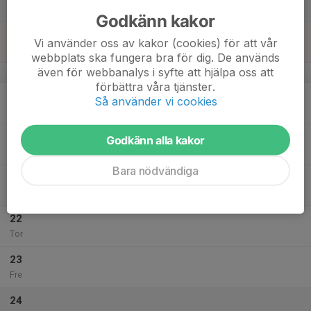
Lör
Godkänn kakor
18
Vi använder oss av kakor (cookies) för att vår
Sön
webbplats ska fungera bra för dig. De används
även för webbanalys i syfte att hjälpa oss att
v.43
förbättra våra tjänster.
19
Så använder vi cookies
Mån
20
Godkänn alla kakor
Tis
Bara nödvändiga
21
Ons
22
Tor
23
Fre
24