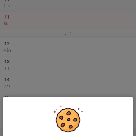
Lör
11
Sön
v.42
12
Mån
13
Tis
14
Ons
15
Tor
16
Fre
17