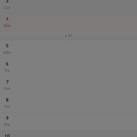
3
Lör
4
Sön
v.41
5
Mån
6
Tis
7
Ons
8
Tor
9
Fre
10