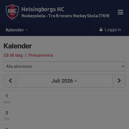
Helsingborgs HC
Hockeyskola - Tre Kronors Hockey Skola (TKH)
Logga in
Kalender
Kalender
Gå till idag
|
Prenumerera
Juli 2026
1
Ons
2
Tor