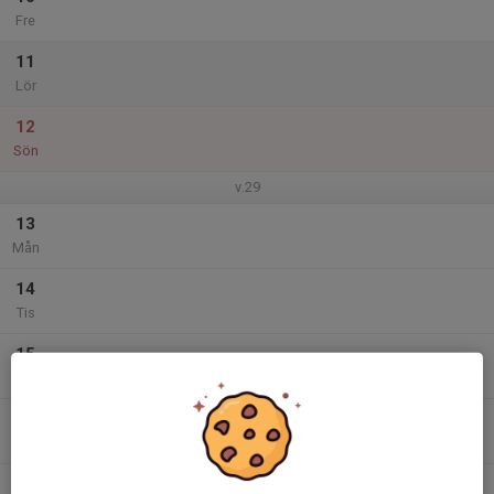
Fre
11
Lör
12
Sön
v.29
13
Mån
14
Tis
15
Ons
16
Tor
17