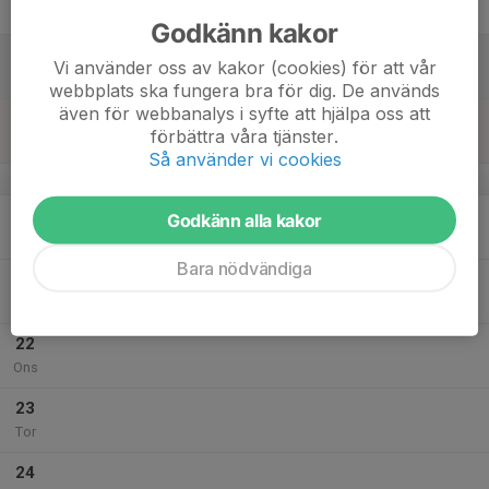
Fre
Godkänn kakor
18
Vi använder oss av kakor (cookies) för att vår
Lör
webbplats ska fungera bra för dig. De används
även för webbanalys i syfte att hjälpa oss att
19
förbättra våra tjänster.
Sön
Så använder vi cookies
v.30
20
Godkänn alla kakor
Mån
Bara nödvändiga
21
Tis
22
Ons
23
Tor
24