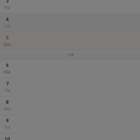
3
Fre
4
Lör
5
Sön
v.28
6
Mån
7
Tis
8
Ons
9
Tor
10