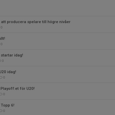
 att producera spelare till högre nivåer
0
llt!
0
startar idag!
0
U20 idag!
0
 Playoff:et för U20!
0
 Topp 6!
0