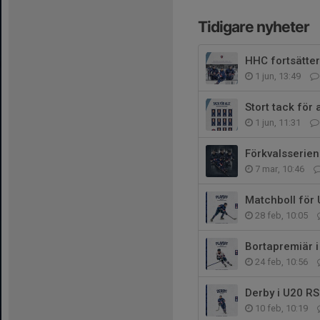
Tidigare nyheter
HHC fortsätter
1 jun, 13:49
Stort tack för a
1 jun, 11:31
Förkvalsserien 
7 mar, 10:46
Matchboll för 
28 feb, 10:05
Bortapremiär i
24 feb, 10:56
Derby i U20 RS
10 feb, 10:19