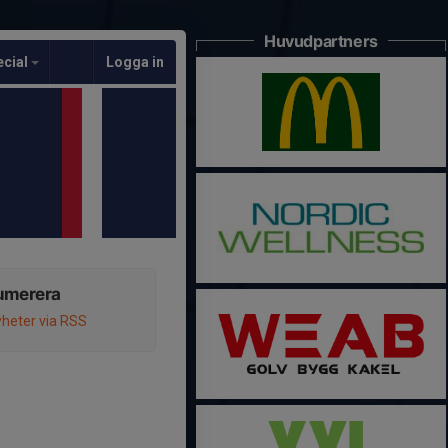
Huvudpartners
ecial
Logga in
umerera
heter via RSS