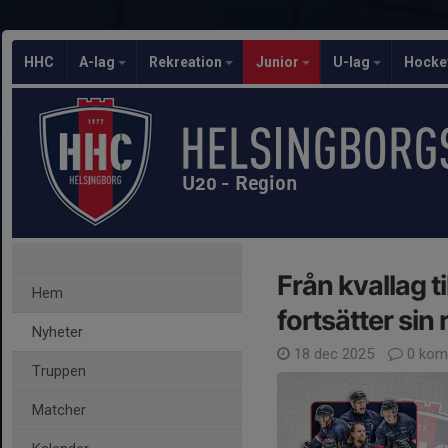
HHC
A-lag
Rekreation
Junior
U-lag
Hocke
U20 - Region
Från kvallag t
Hem
fortsätter sin
Nyheter
18 dec 2025
0 kom
Truppen
Matcher