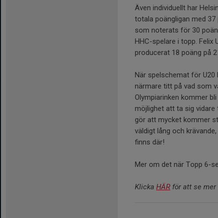
Även individuellt har Hels
totala poängligan med 37 
som noterats för 30 poäng
HHC-spelare i topp. Felix 
producerat 18 poäng på 2
När spelschemat för U20 R
närmare titt på vad som vä
Olympiarinken kommer bli 
möjlighet att ta sig vidare 
gör att mycket kommer stå 
väldigt lång och krävande,
finns där!
Mer om det när Topp 6-se
Klicka
HÄR
för att se mer