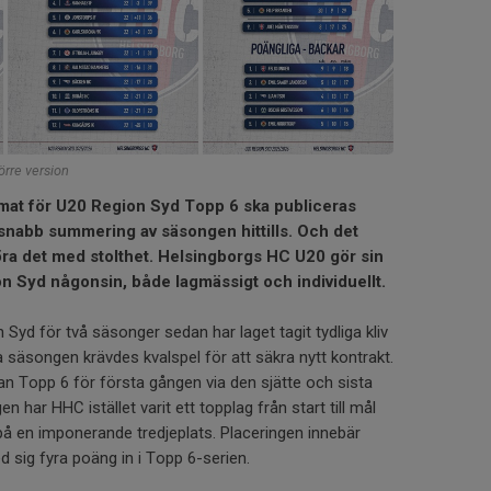
törre version
emat för U20 Region Syd Topp 6 ska publiceras
 snabb summering av säsongen hittills. Och det
göra det med stolthet. Helsingborgs HC U20 gör sin
on Syd någonsin, både lagmässigt och individuellt.
 Syd för två säsonger sedan har laget tagit tydliga kliv
a säsongen krävdes kvalspel för att säkra nytt kontrakt.
 Topp 6 för första gången via den sjätte och sista
n har HHC istället varit ett topplag från start till mål
på en imponerande tredjeplats. Placeringen innebär
 sig fyra poäng in i Topp 6-serien.