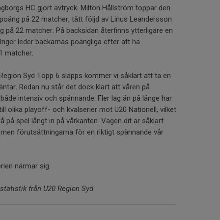
ingborgs HC gjort avtryck. Milton Hållström toppar den
poäng på 22 matcher, tätt följd av Linus Leandersson
 på 22 matcher. På backsidan återfinns ytterligare en
Unger leder backarnas poängliga efter att ha
1 matcher.
egion Syd Topp 6 släpps kommer vi såklart att ta en
ntar. Redan nu står det dock klart att våren på
både intensiv och spännande. Fler lag än på länge har
till olika playoff- och kvalserier mot U20 Nationell, vilket
på spel långt in på vårkanten. Vägen dit är såklart
 men förutsättningarna för en riktigt spännande vår
rien närmar sig.
 statistik från U20 Region Syd