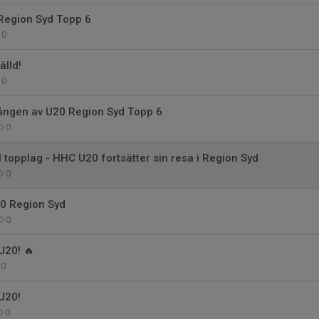
 Region Syd Topp 6
0
älld!
0
ngen av U20 Region Syd Topp 6
0
ll topplag - HHC U20 fortsätter sin resa i Region Syd
0
0 Region Syd
0
U20! 🔥
0
U20!
0