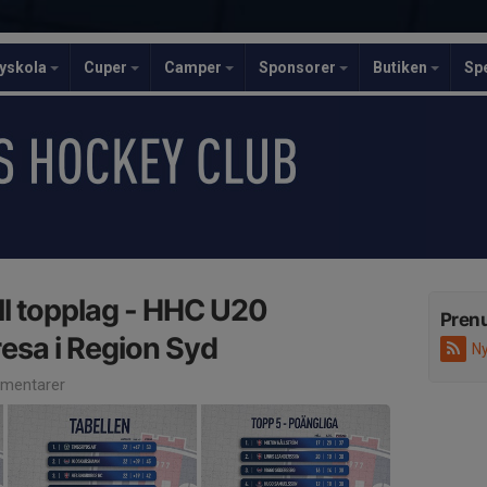
yskola
Cuper
Camper
Sponsorer
Butiken
Sp
ill topplag - HHC U20
Pren
 resa i Region Syd
Ny
mentarer