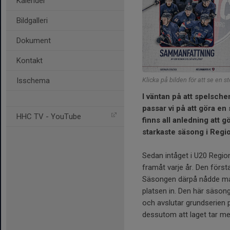
Kalender
Bildgalleri
Dokument
Kontakt
Isschema
Klicka på bilden för att se en s
I väntan på att spelsch
passar vi på att göra en
HHC TV - YouTube
finns all anledning att 
starkaste säsong i Regi
Sedan intåget i U20 Region
framåt varje år. Den först
Säsongen därpå nådde man
platsen in. Den här säsonge
och avslutar grundserien 
dessutom att laget tar med