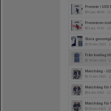
Premiär i U20
6 jan, 08:30
Premiären inst
3 jan, 10:32
Stora genomgå
30 dec 2025
Från kvallag ti
18 dec 2025
Matchdag - U2
13 dec 2025
Matchdag för 
6 dec 2025
Matchdag för 
25 nov 2025