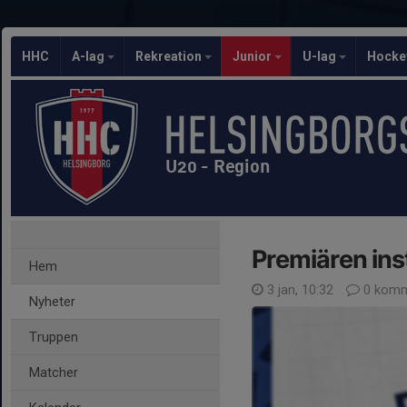
HHC
A-lag
Rekreation
Junior
U-lag
Hocke
U20 - Region
Premiären inst
Hem
3 jan, 10:32
0 komm
Nyheter
Truppen
Matcher