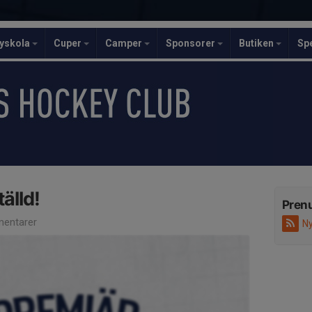
yskola
Cuper
Camper
Sponsorer
Butiken
Sp
älld!
Pren
entarer
Ny