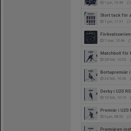
1 jun, 13:49
Stort tack för a
1 jun, 11:31
Förkvalsserien 
7 mar, 10:46
Matchboll för 
28 feb, 10:05
Bortapremiär i
24 feb, 10:56
Derby i U20 RS
10 feb, 10:19
Premiär i U20
6 jan, 08:30
Premiären inst