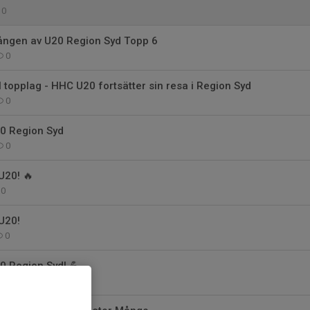
0
ngen av U20 Region Syd Topp 6
0
ll topplag - HHC U20 fortsätter sin resa i Region Syd
0
0 Region Syd
0
U20! 🔥
0
U20!
0
0 Region Syd! 💪
0