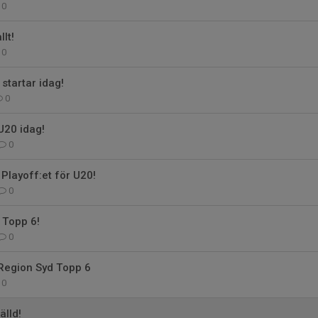
0
llt!
0
startar idag!
0
U20 idag!
0
 Playoff:et för U20!
0
 Topp 6!
0
 Region Syd Topp 6
0
älld!