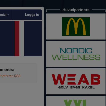
Huvudpartners
ecial
Logga in
umerera
heter via RSS