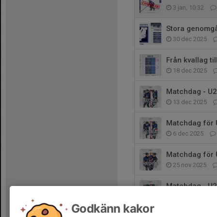
3 jan, 10:32
Stora genomgå
30 dec 2025
Från kvallag ti
18 dec 2025
Matchdag - U2
13 dec 2025
Matchdag för 
6 dec 2025
Matchdag för 
25 nov 2025
Matchdag - U2
18 nov 2025
Godkänn kakor