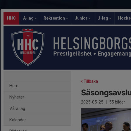
HHC
A-lag
Rekreation
Junior
U-lag
Hocke
Prestigelöshet • Engagemang 
Tillbaka
Hem
Säsongsavsl
Nyheter
2025-05-25
|
55 bilder
Våra lag
Kalender