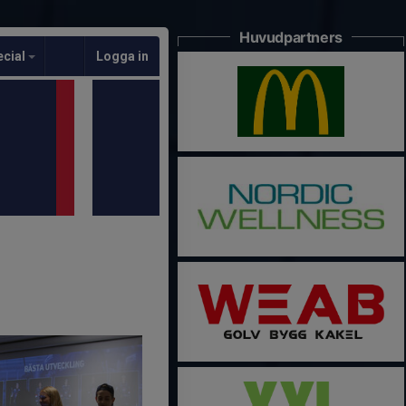
Huvudpartners
ecial
Logga in