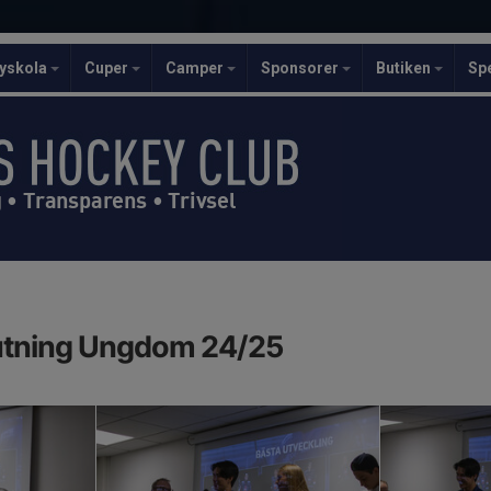
yskola
Cuper
Camper
Sponsorer
Butiken
Sp
• Transparens • Trivsel
utning Ungdom 24/25