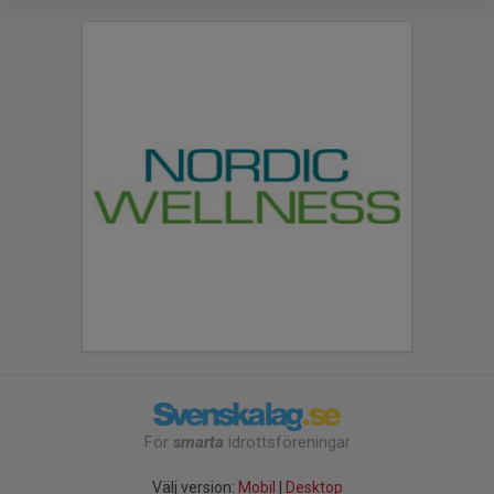
För
smarta
idrottsföreningar
Välj version:
Mobil
|
Desktop