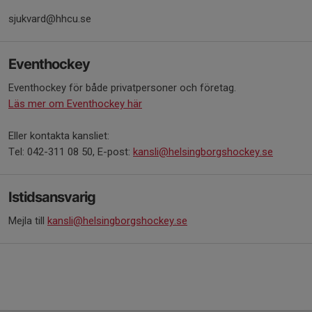
sjukvard@hhcu.se
Eventhockey
Eventhockey för både privatpersoner och företag.
Läs mer om Eventhockey här
Eller kontakta kansliet:
Tel: 042-311 08 50, E-post:
kansli@helsingborgshockey.se
Istidsansvarig
Mejla till
kansli@helsingborgshockey.se