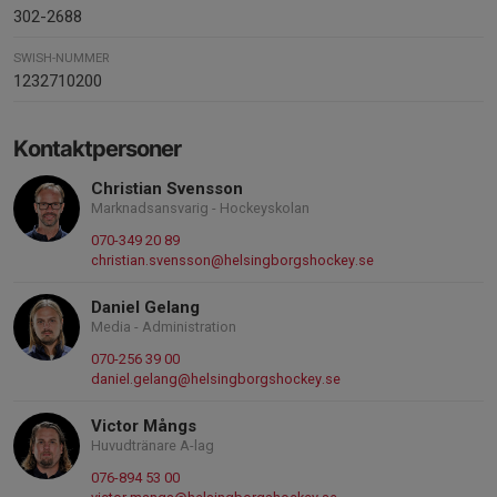
302-2688
SWISH-NUMMER
1232710200
Kontaktpersoner
Christian Svensson
Marknadsansvarig - Hockeyskolan
070-349 20 89
christian.svensson@helsingborgshockey.se
Daniel Gelang
Media - Administration
070-256 39 00
daniel.gelang@helsingborgshockey.se
Victor Mångs
Huvudtränare A-lag
076-894 53 00