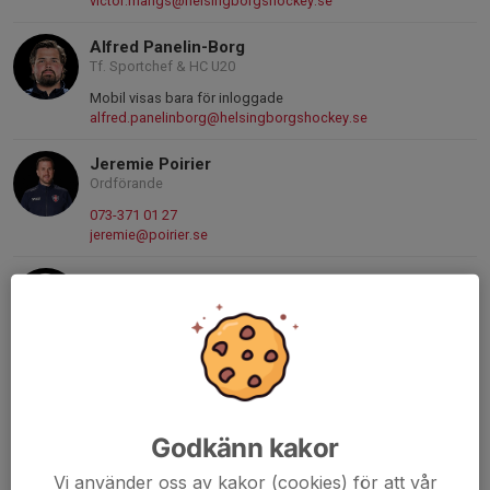
victor.mangs@helsingborgshockey.se
Alfred Panelin-Borg
Tf. Sportchef & HC U20
Mobil visas bara för inloggade
alfred.panelinborg@helsingborgshockey.se
Jeremie Poirier
Ordförande
073-371 01 27
jeremie@poirier.se
Kristian Wessman
Styrelseledamot, Kassör
070-926 21 01
kristian.wessman@helsingborgshockey.se
Dimitrij Aleshkov
Styrelseledamot
Godkänn kakor
073-734 50 86
dimitrij@aleshkov.com
Vi använder oss av kakor (cookies) för att vår