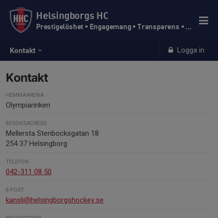
Helsingborgs HC
Prestigelöshet • Engagemang • Transparens • Trivsel
Logga in
Kontakt
Kontakt
HEMMAARENA
Olympiarinken
BESÖKSADRESS
Mellersta Stenbocksgatan 18
254 37 Helsingborg
TELEFON
042-311 08 50
E-POST
kansli@helsingborgshockey.se