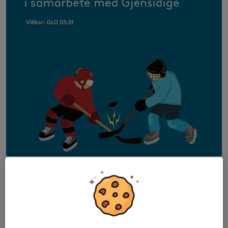
Alla spelare är försäkrade via
Gjensidige
Vid skada anmäls detta via länken nedan:
https://www.gjensidige.se/foretag/partners/ishockey
Lagförsäkringen för spelare och domare från att de fyller