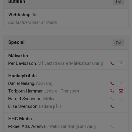
Butiken
1 st
Webbshop
Kontaktpersoner är dolda
Special
7 st
Målvakter
Per Davidsson
, Målvaktstränare/Målvkatsansvarig
Hockeyfritids
Daniel Gelang
, Ansvarig
Torbjörn Hammar
, Ledare - Transport
Harriet Svensson
, Mellis
Elise Svensson
, Ledare på is
HHC Media
Mikael Adis Adenvall
, Webb sändningsansvarig