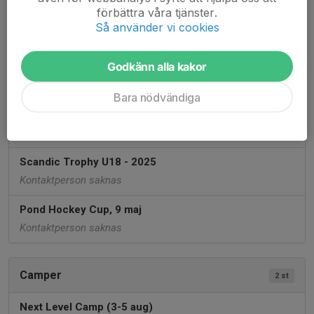
förbättra våra tjänster.
HHC-Cupen - 2026
Så använder vi cookies
Kontaktperson saknas
Godkänn alla kakor
Fogma Cup U16 - 2025
Kontaktperson saknas
Bara nödvändiga
Stena Trophy U14 - 2025
Kontaktperson saknas
Scandic Trophy U18 - 2025
Kontaktperson saknas
Pond Hockey Cup, 9 maj
Kontaktperson saknas
Camper
2 st
Next Level Camp (3-5 aug)