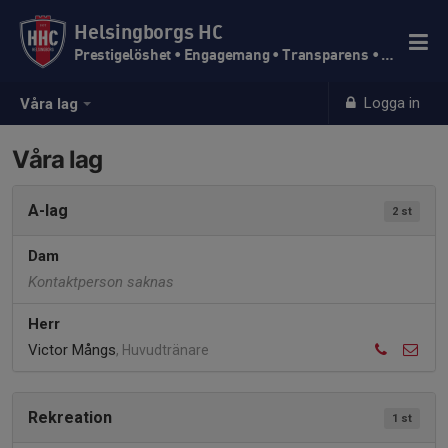
Helsingborgs HC
Prestigelöshet • Engagemang • Transparens • Trivsel
Logga in
Våra lag
Våra lag
A-lag
2 st
Dam
Kontaktperson saknas
Herr
Victor Mångs
, Huvudtränare
Rekreation
1 st