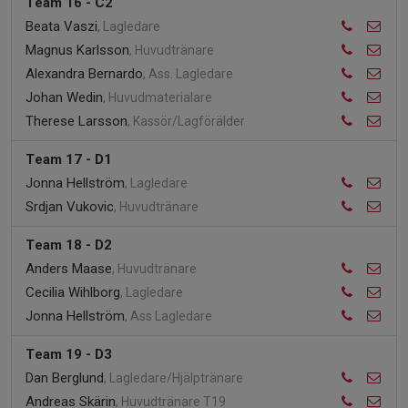
Team 16 - C2
Beata Vaszi
, Lagledare
Magnus Karlsson
, Huvudtränare
Alexandra Bernardo
, Ass. Lagledare
Johan Wedin
, Huvudmaterialare
Therese Larsson
, Kassör/Lagförälder
Team 17 - D1
Jonna Hellström
, Lagledare
Srdjan Vukovic
, Huvudtränare
Team 18 - D2
Anders Maase
, Huvudtränare
Cecilia Wihlborg
, Lagledare
Jonna Hellström
, Ass Lagledare
Team 19 - D3
Dan Berglund
, Lagledare/Hjälptränare
Andreas Skärin
, Huvudtränare T19