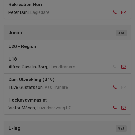
Rekreation Herr
Peter Dahl
, Lagledare
Junior
4 st
U20 - Region
U18
Alfred Panelin-Borg
, Huvudtränare
Dam Utveckling (U19)
Tuve Gustafsson
, Ass Tränare
Hockeygymnasiet
Victor Mångs
, Huvudansvarig HG
U-lag
9 st