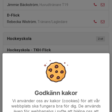
Jimmie Bäckström
, Huvudtränare T19
D-Flick
Rebecka Wiström
, Tränare/Lagledare
Hockeyskola
2 st
Hockeyskola - TKH-Flick
Rebecka Wiström
, Tränare TKH flick
Hockeyskola - Tre Kronors Hockey Skola (TKH)
Dan Berglund
, Tränare T19
Cuper
6 st
Godkänn kakor
Vi använder oss av kakor (cookies) för att vår
McDonald's Trophy - 2026
webbplats ska fungera bra för dig. De används
Kontaktperson saknas
även för webbanalys i syfte att hjälpa oss att