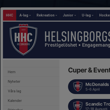
HHC
A-lag
Rekreation
Junior
U-lag
Hocke
Prestigelöshet • Engagemang 
Cuper & Even
Hem
Nyheter
McDonalds
5-6 April
Våra lag
Kalender
Scandic Tr
17-18 Augusti