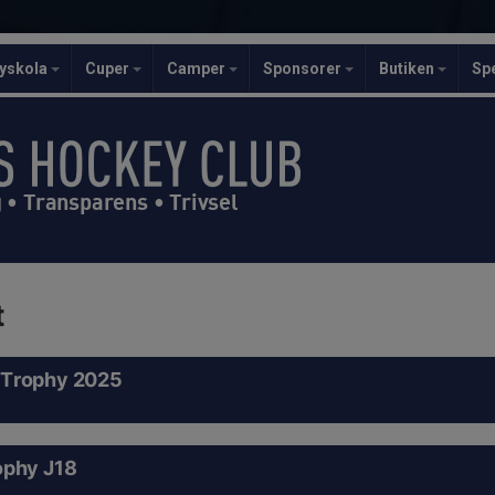
yskola
Cuper
Camper
Sponsorer
Butiken
Sp
• Transparens • Trivsel
t
 Trophy 2025
ophy J18