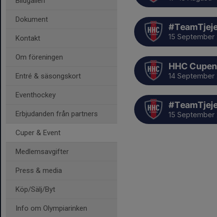
Bildgalleri
Dokument
#TeamTjeje
15 September
Kontakt
Om föreningen
HHC Cupen
14 September
Entré & säsongskort
Eventhockey
#TeamTjeje
Erbjudanden från partners
15 September
Cuper & Event
Medlemsavgifter
Press & media
Köp/Sälj/Byt
Info om Olympiarinken