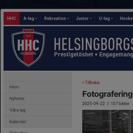
HHC
A-lag
Rekreation
Junior
U-lag
Hocke
Prestigelöshet • Engagemang 
Tillbaka
Hem
Fotograferin
Nyheter
2025-09-22
|
107 bilder
Våra lag
Kalender