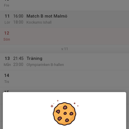
Fre
11
16:00
Match B mot Malmö
18:00
Lör
Kockums Ishall
12
Sön
v.11
13
21:45
Träning
23:00
Mån
Olympiarinken B-hallen
14
Tis
15
Ons
16
21:00
Träning
22:20
Tor
Olymparinken B-hallen
17