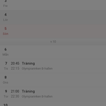
3
Fre
4
Lör
5
Sön
v.10
6
Mån
7
20:45
Träning
22:15
Tis
Olympiarinken B-hallen
8
Ons
9
21:00
Träning
22:30
Tor
Olympiarinken B-hallen
10