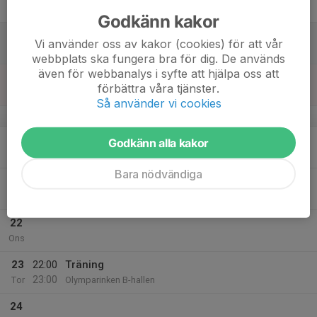
Fre
Godkänn kakor
18
Vi använder oss av kakor (cookies) för att vår
Lör
webbplats ska fungera bra för dig. De används
även för webbanalys i syfte att hjälpa oss att
19
förbättra våra tjänster.
Sön
Så använder vi cookies
v.12
20
21:45
Träning
Godkänn alla kakor
23:00
Mån
Olymparinken B-hallen
Bara nödvändiga
21
Tis
22
Ons
23
22:00
Träning
23:00
Tor
Olymparinken B-hallen
24