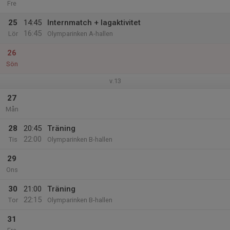
Fre
25
14:45
Internmatch + lagaktivitet
16:45
Lör
Olymparinken A-hallen
26
Sön
v.13
27
Mån
28
20:45
Träning
22:00
Tis
Olymparinken B-hallen
29
Ons
30
21:00
Träning
22:15
Tor
Olymparinken B-hallen
31