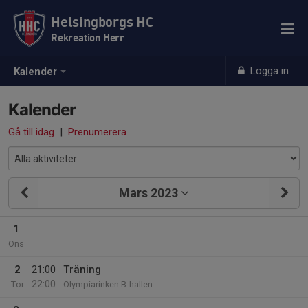
Helsingborgs HC
Rekreation Herr
Logga in
Kalender
Kalender
Gå till idag
|
Prenumerera
Mars 2023
1
Ons
2
21:00
Träning
22:00
Tor
Olympiarinken B-hallen