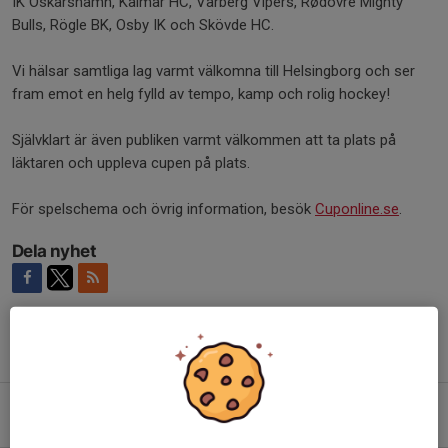
IK Oskarshamn, Kalmar HC, Varberg Vipers, Rødovre Mighty
Bulls, Rögle BK, Osby IK och Skövde HC.
Vi hälsar samtliga lag varmt välkomna till Helsingborg och ser
fram emot en helg fylld av tempo, kamp och rolig hockey!
Självklart är även publiken varmt välkommen att ta plats på
läktaren och uppleva cupen på plats.
För spelschema och övrig information, besök
Cuponline.se
.
Dela nyhet
Tidigare nyheter
Helsingborgs HC har flyttat till nya hemsidor!
29 jul, 11:42