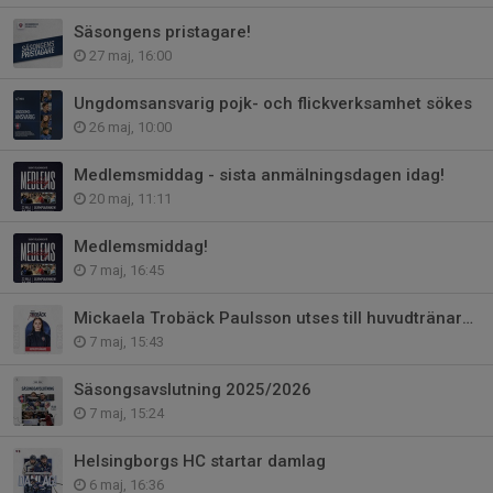
Säsongens pristagare!
27 maj, 16:00
Ungdomsansvarig pojk- och flickverksamhet sökes
26 maj, 10:00
Medlemsmiddag - sista anmälningsdagen idag!
20 maj, 11:11
Medlemsmiddag!
7 maj, 16:45
Mickaela Trobäck Paulsson utses till huvudtränare för damlaget och damjunio
7 maj, 15:43
Säsongsavslutning 2025/2026
7 maj, 15:24
Helsingborgs HC startar damlag
6 maj, 16:36