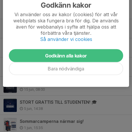
Godkänn kakor
Rasmus Ohrberg blir ny ungdomsansvarig i Helsingborgs Hockey Club
28 jul, 09:43
Vi använder oss av kakor (cookies) för att vår
webbplats ska fungera bra för dig. De används
Verksamhetsberättelsen 25/26
även för webbanalys i syfte att hjälpa oss att
3 jul, 13:55
förbättra våra tjänster.
Så använder vi cookies
Sommartider på kansliet
26 jun, 16:11
Godkänn alla kakor
Ny styrelse vald vid Helsingborgs HC:s årsmöte
Bara nödvändiga
16 jun, 14:35
Kallelse till årsmöte 2026
15 jun, 08:00
STORT GRATTIS TILL STUDENTEN! 🎓
5 jun, 14:38
Sommarcamperna närmar sig!
1 jun, 15:35